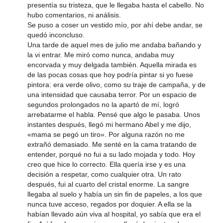
presentía su tristeza, que le llegaba hasta el cabello. No
hubo comentarios, ni análisis.
Se puso a coser un vestido mío, por ahí debe andar, se
quedó inconcluso.
Una tarde de aquel mes de julio me andaba bañando y
la vi entrar. Me miró como nunca, andaba muy
encorvada y muy delgada también. Aquella mirada es
de las pocas cosas que hoy podría pintar si yo fuese
pintora: era verde olivo, como su traje de campaña, y de
una intensidad que causaba terror. Por un espacio de
segundos prolongados no la apartó de mí, logró
arrebatarme el habla. Pensé que algo le pasaba. Unos
instantes después, llegó mi hermano Abel y me dijo,
«mama se pegó un tiro». Por alguna razón no me
extrañó demasiado. Me senté en la cama tratando de
entender, porqué no fui a su lado mojada y todo. Hoy
creo que hice lo correcto. Ella quería irse y es una
decisión a respetar, como cualquier otra. Un rato
después, fui al cuarto del cristal enorme. La sangre
llegaba al suelo y había un sin fin de papeles, a los que
nunca tuve acceso, regados por doquier. A ella se la
habían llevado aún viva al hospital, yo sabía que era el