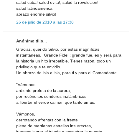
salud cuba! salud evita!, salud la revolucion!
salud latinoamerica!
abrazo enorme silvio!
26 de julio de 2010 a las 17:38
Anónimo dijo...
Gracias, querido Silvio, por estas magníficas
instantáneas. ¡Grande Fidel!; grande fue, es y será para
la historia un hito irrepetible. Tienes razón, todo un
privilegio que te envidio.
Un abrazo de isla a isla, para ti y para el Comandante.
"Vámonos,
ardiente profeta de la aurora,
por recónditos senderos inalámbricos
a libertar el verde caimán que tanto amas.
Vámonos,
derrotando afrentas con la frente
plena de martianas estrellas insurrectas,
juremos lograr el triunfo o encontrar la muerte.