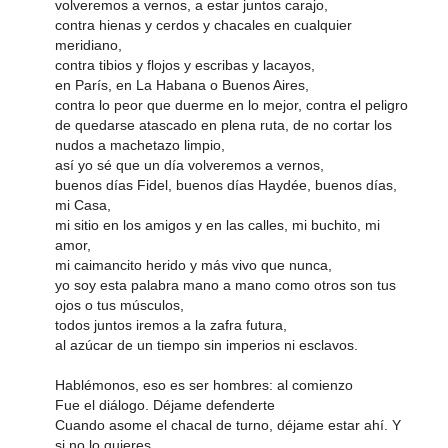
volveremos a vernos, a estar juntos carajo,
contra hienas y cerdos y chacales en cualquier
meridiano,
contra tibios y flojos y escribas y lacayos,
en París, en La Habana o Buenos Aires,
contra lo peor que duerme en lo mejor, contra el peligro
de quedarse atascado en plena ruta, de no cortar los
nudos a machetazo limpio,
así yo sé que un día volveremos a vernos,
buenos días Fidel, buenos días Haydée, buenos días,
mi Casa,
mi sitio en los amigos y en las calles, mi buchito, mi
amor,
mi caimancito herido y más vivo que nunca,
yo soy esta palabra mano a mano como otros son tus
ojos o tus músculos,
todos juntos iremos a la zafra futura,
al azúcar de un tiempo sin imperios ni esclavos.
Hablémonos, eso es ser hombres: al comienzo
Fue el diálogo. Déjame defenderte
Cuando asome el chacal de turno, déjame estar ahí. Y
si no lo quieres,