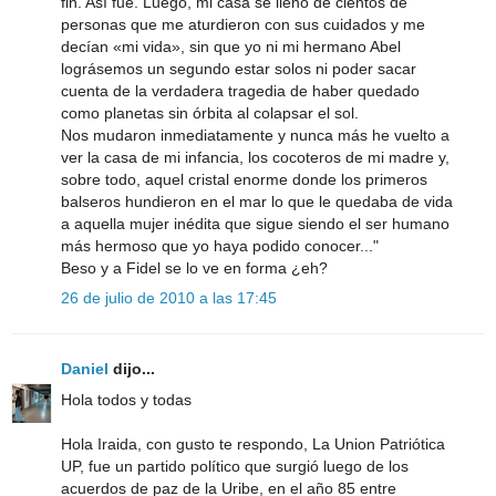
fin. Así fue. Luego, mi casa se llenó de cientos de
personas que me aturdieron con sus cuidados y me
decían «mi vida», sin que yo ni mi hermano Abel
lográsemos un segundo estar solos ni poder sacar
cuenta de la verdadera tragedia de haber quedado
como planetas sin órbita al colapsar el sol.
Nos mudaron inmediatamente y nunca más he vuelto a
ver la casa de mi infancia, los cocoteros de mi madre y,
sobre todo, aquel cristal enorme donde los primeros
balseros hundieron en el mar lo que le quedaba de vida
a aquella mujer inédita que sigue siendo el ser humano
más hermoso que yo haya podido conocer..."
Beso y a Fidel se lo ve en forma ¿eh?
26 de julio de 2010 a las 17:45
Daniel
dijo...
Hola todos y todas
Hola Iraida, con gusto te respondo, La Union Patriótica
UP, fue un partido político que surgió luego de los
acuerdos de paz de la Uribe, en el año 85 entre