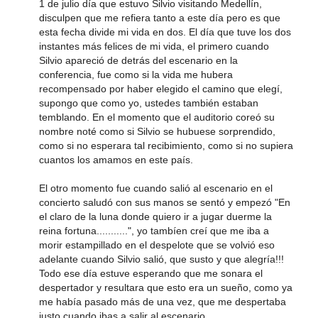
1 de julio día que estuvo Silvio visitando Medellín,
disculpen que me refiera tanto a este día pero es que
esta fecha divide mi vida en dos. El día que tuve los dos
instantes más felices de mi vida, el primero cuando
Silvio apareció de detrás del escenario en la
conferencia, fue como si la vida me hubera
recompensado por haber elegido el camino que elegí,
supongo que como yo, ustedes también estaban
temblando. En el momento que el auditorio coreó su
nombre noté como si Silvio se hubuese sorprendido,
como si no esperara tal recibimiento, como si no supiera
cuantos los amamos en este país.
El otro momento fue cuando salió al escenario en el
concierto saludó con sus manos se sentó y empezó "En
el claro de la luna donde quiero ir a jugar duerme la
reina fortuna...........", yo tambíen creí que me iba a
morir estampillado en el despelote que se volvió eso
adelante cuando Silvio salió, que susto y que alegría!!!
Todo ese día estuve esperando que me sonara el
despertador y resultara que esto era un sueño, como ya
me había pasado más de una vez, que me despertaba
justo cuando ibas a salir al escenario.