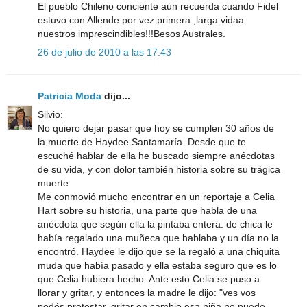
El pueblo Chileno conciente aún recuerda cuando Fidel
estuvo con Allende por vez primera ,larga vidaa
nuestros imprescindibles!!!Besos Australes.
26 de julio de 2010 a las 17:43
Patricia Moda
dijo...
Silvio:
No quiero dejar pasar que hoy se cumplen 30 años de
la muerte de Haydee Santamaría. Desde que te
escuché hablar de ella he buscado siempre anécdotas
de su vida, y con dolor también historia sobre su trágica
muerte.
Me conmovió mucho encontrar en un reportaje a Celia
Hart sobre su historia, una parte que habla de una
anécdota que según ella la pintaba entera: de chica le
había regalado una muñeca que hablaba y un día no la
encontró. Haydee le dijo que se la regaló a una chiquita
muda que había pasado y ella estaba seguro que es lo
que Celia hubiera hecho. Ante esto Celia se puso a
llorar y gritar, y entonces la madre le dijo: "ves vos
podés protestar, gritar en cambio esa niña no puede,