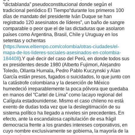
“dictablanda” pseudoconstitucional donde según el
tradicional periódico El Tiempo“durante los primeros 100
días de mandato del presidente Iván Duque se han
registrado 120 asesinatos de líderes”, un baño de sangre
comparable o peor que el de las dictaduras que asolaron
países como Argentina, Brasil, Chile y Uruguay en los
setentas y ochentas
(
https://www.eltiempo.com/colombia/otras-ciudades/el-
mapa-de-los-lideres-sociales-asesinados-en-colombia-
184408
).Y qué decir del caso del Perú, en donde todos sus
ex presidentes desde 1980 (Alberto Fujimori, Alejandro
Toledo, Ollanta Humala, Pedro Pablo Kuczynski y Alan
García están presos, fugados o suicidados, lo que junto con
la catástrofe colombiana y la deserción de México
humedeció irreparablemente la poca pólvora que quedaba
en manos del “Cartel de Lima” como lacayo regional del
Calígula estadounidense. Mismo el caso chileno no está
exento de dudas toda vez que la deslegitimación de su
sistema político ha llegado a niveles sin precedentes. En
efecto, ante la escandalosa capitulación de esa frágil
democracia frente a los grandes intereses corporativos, en
cuyo nombre exclusivamente se gobierna, la mayoría de la