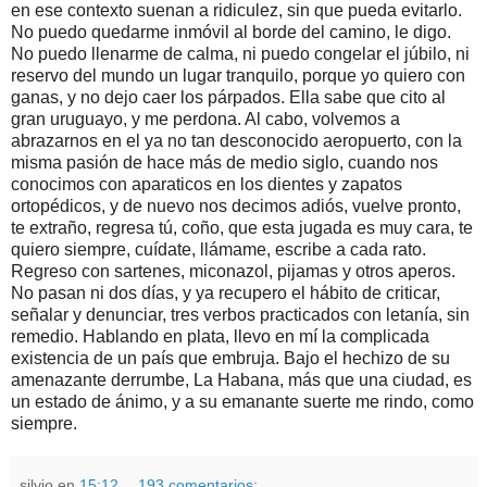
en ese contexto suenan a ridiculez, sin que pueda evitarlo.
No puedo quedarme inmóvil al borde del camino, le digo.
No puedo llenarme de calma, ni puedo congelar el júbilo, ni
reservo del mundo un lugar tranquilo, porque yo quiero con
ganas, y no dejo caer los párpados. Ella sabe que cito al
gran uruguayo, y me perdona. Al cabo, volvemos a
abrazarnos en el ya no tan desconocido aeropuerto, con la
misma pasión de hace más de medio siglo, cuando nos
conocimos con aparaticos en los dientes y zapatos
ortopédicos, y de nuevo nos decimos adiós, vuelve pronto,
te extraño, regresa tú, coño, que esta jugada es muy cara, te
quiero siempre, cuídate, llámame, escribe a cada rato.
Regreso con sartenes, miconazol, pijamas y otros aperos.
No pasan ni dos días, y ya recupero el hábito de criticar,
señalar y denunciar, tres verbos practicados con letanía, sin
remedio. Hablando en plata, llevo en mí la complicada
existencia de un país que embruja. Bajo el hechizo de su
amenazante derrumbe, La Habana, más que una ciudad, es
un estado de ánimo, y a su emanante suerte me rindo, como
siempre.
silvio
en
15:12
193 comentarios: