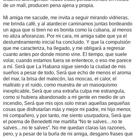
de un mall, producen pena ajena y propia.
Mi amiga me sacude, me invita a seguir mirando vidrieras,
me brinda café, y al atardecer caminamos juntas bordeando
un agua que si bien no es bonita como la cubana, al menos
no atiza añoranzas. Por mi cara, mi amiga sabe que ya el
deslumbramiento inicial ha concluido. Y que la compulsión
que me caracteriza, ha llegado, y me obligará a regresar
cuanto antes por donde mismo vine. El tiempo, que suele
volar, cuando estamos fuera se enlentece, o eso me parece
a mí. Será que La Habana sigue siendo la ciudad de mis
sueños a pesar de todo, Será que echo de menos el aroma
del mar, la brisa del malecón, las moscas, el calor, el
maltrato y el ruido, como muestra de un masoquismo
inexplicable, Será que una extraña culpa me estrangula,
como si hubiera abandonado a mi gente en medio de un
incendio, Será que mis ojos solo miran aquellas pequeñas
cosas que disfrutarían más y mejor mi padre, mi hijo menor,
mi compañero, y por tanto, me siento usurpadora, Será que
el poema de Benedetti me martilla “No te salves…no te
salves…no te salves”. No me quedan claras las razones,
pero, y a pesar de la burla de mi amiga, desgarro frases que