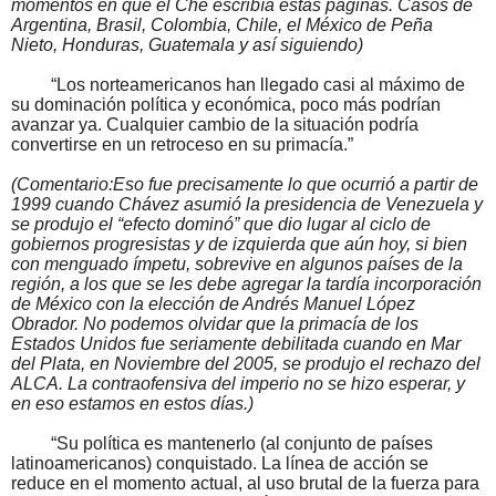
momentos en que el Che escribía estas páginas. Casos de
Argentina, Brasil, Colombia, Chile, el México de Peña
Nieto, Honduras, Guatemala y así siguiendo)
“Los norteamericanos han llegado casi al máximo de
su dominación política y económica, poco más podrían
avanzar ya. Cualquier cambio de la situación podría
convertirse en un retroceso en su primacía.”
(Comentario:Eso fue precisamente lo que ocurrió a partir de
1999 cuando Chávez asumió la presidencia de Venezuela y
se produjo el “efecto dominó” que dio lugar al ciclo de
gobiernos progresistas y de izquierda que aún hoy, si bien
con menguado ímpetu, sobrevive en algunos países de la
región, a los que se les debe agregar la tardía incorporación
de México con la elección de Andrés Manuel López
Obrador. No podemos olvidar que la primacía de los
Estados Unidos fue seriamente debilitada cuando en Mar
del Plata, en Noviembre del 2005, se produjo el rechazo del
ALCA. La contraofensiva del imperio no se hizo esperar, y
en eso estamos en estos días.)
“Su política es mantenerlo (al conjunto de países
latinoamericanos) conquistado. La línea de acción se
reduce en el momento actual, al uso brutal de la fuerza para