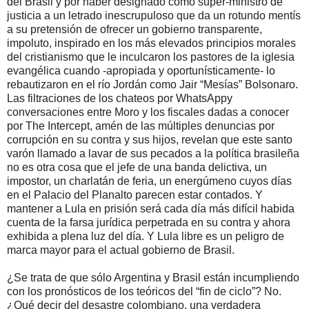
del Brasil y por haber designado como super-ministro de
justicia a un letrado inescrupuloso que da un rotundo mentís
a su pretensión de ofrecer un gobierno transparente,
impoluto, inspirado en los más elevados principios morales
del cristianismo que le inculcaron los pastores de la iglesia
evangélica cuando -apropiada y oportunísticamente- lo
rebautizaron en el río Jordán como Jair “Mesías” Bolsonaro.
Las filtraciones de los chateos por WhatsAppy
conversaciones entre Moro y los fiscales dadas a conocer
por The Intercept, amén de las múltiples denuncias por
corrupción en su contra y sus hijos, revelan que este santo
varón llamado a lavar de sus pecados a la política brasileña
no es otra cosa que el jefe de una banda delictiva, un
impostor, un charlatán de feria, un energúmeno cuyos días
en el Palacio del Planalto parecen estar contados. Y
mantener a Lula en prisión será cada día más difícil habida
cuenta de la farsa jurídica perpetrada en su contra y ahora
exhibida a plena luz del día. Y Lula libre es un peligro de
marca mayor para el actual gobierno de Brasil.
¿Se trata de que sólo Argentina y Brasil están incumpliendo
con los pronósticos de los teóricos del “fin de ciclo”? No.
¿Qué decir del desastre colombiano, una verdadera