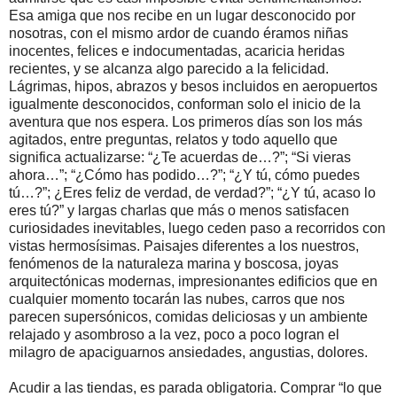
Esa amiga que nos recibe en un lugar desconocido por
nosotras, con el mismo ardor de cuando éramos niñas
inocentes, felices e indocumentadas, acaricia heridas
recientes, y se alcanza algo parecido a la felicidad.
Lágrimas, hipos, abrazos y besos incluidos en aeropuertos
igualmente desconocidos, conforman solo el inicio de la
aventura que nos espera. Los primeros días son los más
agitados, entre preguntas, relatos y todo aquello que
significa actualizarse: “¿Te acuerdas de…?”; “Si vieras
ahora…”; “¿Cómo has podido…?”; “¿Y tú, cómo puedes
tú…?”; ¿Eres feliz de verdad, de verdad?”; “¿Y tú, acaso lo
eres tú?” y largas charlas que más o menos satisfacen
curiosidades inevitables, luego ceden paso a recorridos con
vistas hermosísimas. Paisajes diferentes a los nuestros,
fenómenos de la naturaleza marina y boscosa, joyas
arquitectónicas modernas, impresionantes edificios que en
cualquier momento tocarán las nubes, carros que nos
parecen supersónicos, comidas deliciosas y un ambiente
relajado y asombroso a la vez, poco a poco logran el
milagro de apaciguarnos ansiedades, angustias, dolores.
Acudir a las tiendas, es parada obligatoria. Comprar “lo que