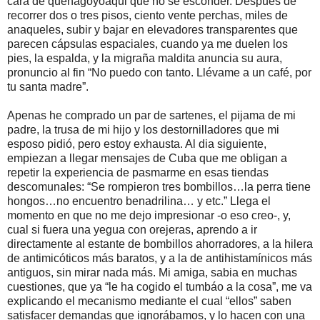
cara de quéhagoyoaqui que no sé esconder. Después de
recorrer dos o tres pisos, ciento vente perchas, miles de
anaqueles, subir y bajar en elevadores transparentes que
parecen cápsulas espaciales, cuando ya me duelen los
pies, la espalda, y la migraña maldita anuncia su aura,
pronuncio al fin “No puedo con tanto. Llévame a un café, por
tu santa madre”.
Apenas he comprado un par de sartenes, el pijama de mi
padre, la trusa de mi hijo y los destornilladores que mi
esposo pidió, pero estoy exhausta. Al dia siguiente,
empiezan a llegar mensajes de Cuba que me obligan a
repetir la experiencia de pasmarme en esas tiendas
descomunales: “Se rompieron tres bombillos…la perra tiene
hongos…no encuentro benadrilina… y etc.” Llega el
momento en que no me dejo impresionar -o eso creo-, y,
cual si fuera una yegua con orejeras, aprendo a ir
directamente al estante de bombillos ahorradores, a la hilera
de antimicóticos más baratos, y a la de antihistamínicos más
antiguos, sin mirar nada más. Mi amiga, sabia en muchas
cuestiones, que ya “le ha cogido el tumbáo a la cosa”, me va
explicando el mecanismo mediante el cual “ellos” saben
satisfacer demandas que ignorábamos, y lo hacen con una