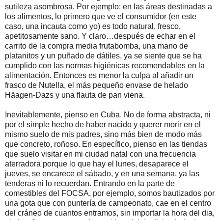
sutileza asombrosa. Por ejemplo: en las áreas destinadas a
los alimentos, lo primero que ve el consumidor (en este
caso, una incauta como yo) es todo natural, fresco,
apetitosamente sano. Y claro…después de echar en el
carrito de la compra media frutabomba, una mano de
platanitos y un puñado de dátiles, ya se siente que se ha
cumplido con las normas higiénicas recomendables en la
alimentación. Entonces es menor la culpa al añadir un
frasco de Nutella, el más pequeño envase de helado
Häagen-Dazs y una flauta de pan viena.
Inevitablemente, pienso en Cuba. No de forma abstracta, ni
por el simple hecho de haber nacido y querer morir en el
mismo suelo de mis padres, sino más bien de modo más
que concreto, roñoso. En específico, pienso en las tiendas
que suelo visitar en mi ciudad natal con una frecuencia
aterradora porque lo que hay el lunes, desaparece el
jueves, se encarece el sábado, y en una semana, ya las
tenderas ni lo recuerdan. Entrando en la parte de
comestibles del FOCSA, por ejemplo, somos bautizados por
una gota que con puntería de campeonato, cae en el centro
del cráneo de cuantos entramos, sin importar la hora del dia,