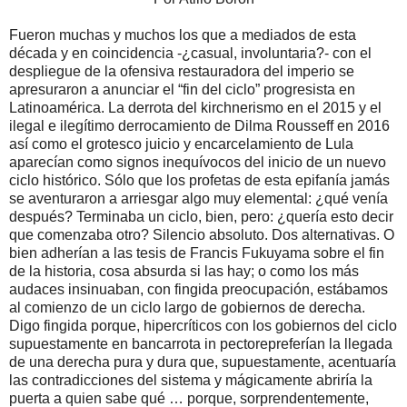
Fueron muchas y muchos los que a mediados de esta
década y en coincidencia -¿casual, involuntaria?- con el
despliegue de la ofensiva restauradora del imperio se
apresuraron a anunciar el “fin del ciclo” progresista en
Latinoamérica. La derrota del kirchnerismo en el 2015 y el
ilegal e ilegítimo derrocamiento de Dilma Rousseff en 2016
así como el grotesco juicio y encarcelamiento de Lula
aparecían como signos inequívocos del inicio de un nuevo
ciclo histórico. Sólo que los profetas de esta epifanía jamás
se aventuraron a arriesgar algo muy elemental: ¿qué venía
después? Terminaba un ciclo, bien, pero: ¿quería esto decir
que comenzaba otro? Silencio absoluto. Dos alternativas. O
bien adherían a las tesis de Francis Fukuyama sobre el fin
de la historia, cosa absurda si las hay; o como los más
audaces insinuaban, con fingida preocupación, estábamos
al comienzo de un ciclo largo de gobiernos de derecha.
Digo fingida porque, hipercríticos con los gobiernos del ciclo
supuestamente en bancarrota in pectorepreferían la llegada
de una derecha pura y dura que, supuestamente, acentuaría
las contradicciones del sistema y mágicamente abriría la
puerta a quien sabe qué … porque, sorprendentemente,