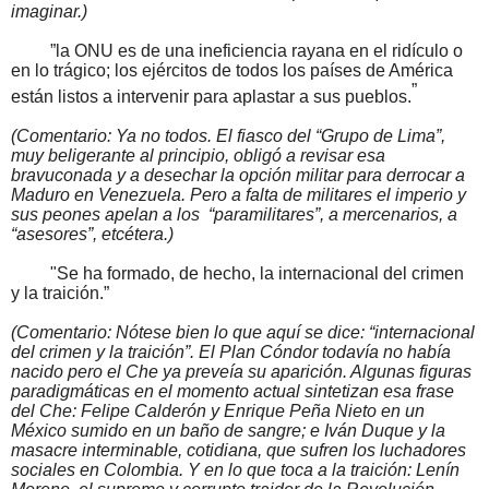
imaginar.)
”la ONU es de una ineficiencia rayana en el ridículo o
en lo trágico; los ejércitos de todos los países de América
”
están listos a intervenir para aplastar a sus pueblos.
(Comentario: Ya no todos. El fiasco del “Grupo de Lima”,
muy beligerante al principio, obligó a revisar esa
bravuconada y a desechar la opción militar para derrocar a
Maduro en Venezuela. Pero a falta de militares el imperio y
sus peones apelan a los “paramilitares”, a mercenarios, a
“asesores”, etcétera.)
"Se ha formado, de hecho, la internacional del crimen
y la traición.”
(Comentario: Nótese bien lo que aquí se dice: “internacional
del crimen y la traición”. El Plan Cóndor todavía no había
nacido pero el Che ya preveía su aparición. Algunas figuras
paradigmáticas en el momento actual sintetizan esa frase
del Che: Felipe Calderón y Enrique Peña Nieto en un
México sumido en un baño de sangre; e Iván Duque y la
masacre interminable, cotidiana, que sufren los luchadores
sociales en Colombia. Y en lo que toca a la traición: Lenín