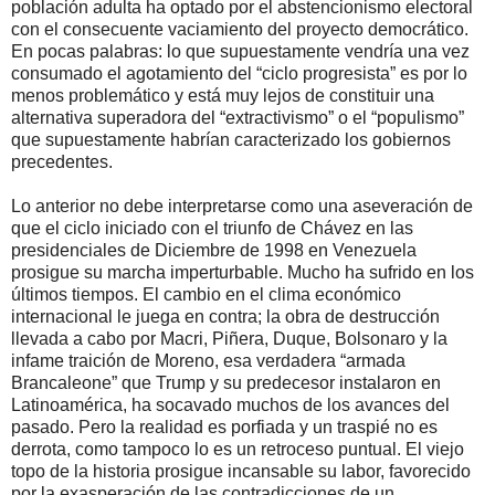
población adulta ha optado por el abstencionismo electoral
con el consecuente vaciamiento del proyecto democrático.
En pocas palabras: lo que supuestamente vendría una vez
consumado el agotamiento del “ciclo progresista” es por lo
menos problemático y está muy lejos de constituir una
alternativa superadora del “extractivismo” o el “populismo”
que supuestamente habrían caracterizado los gobiernos
precedentes.
Lo anterior no debe interpretarse como una aseveración de
que el ciclo iniciado con el triunfo de Chávez en las
presidenciales de Diciembre de 1998 en Venezuela
prosigue su marcha imperturbable. Mucho ha sufrido en los
últimos tiempos. El cambio en el clima económico
internacional le juega en contra; la obra de destrucción
llevada a cabo por Macri, Piñera, Duque, Bolsonaro y la
infame traición de Moreno, esa verdadera “armada
Brancaleone” que Trump y su predecesor instalaron en
Latinoamérica, ha socavado muchos de los avances del
pasado. Pero la realidad es porfiada y un traspié no es
derrota, como tampoco lo es un retroceso puntual. El viejo
topo de la historia prosigue incansable su labor, favorecido
por la exasperación de las contradicciones de un