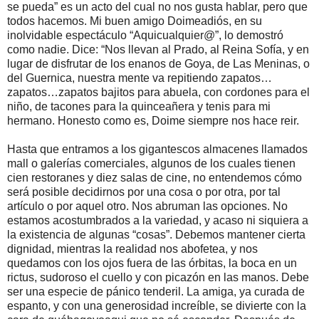
se pueda” es un acto del cual no nos gusta hablar, pero que
todos hacemos. Mi buen amigo Doimeadiós, en su
inolvidable espectáculo “Aquicualquier@”, lo demostró
como nadie. Dice: “Nos llevan al Prado, al Reina Sofía, y en
lugar de disfrutar de los enanos de Goya, de Las Meninas, o
del Guernica, nuestra mente va repitiendo zapatos…
zapatos…zapatos bajitos para abuela, con cordones para el
niño, de tacones para la quinceañera y tenis para mi
hermano. Honesto como es, Doime siempre nos hace reir.
Hasta que entramos a los gigantescos almacenes llamados
mall o galerías comerciales, algunos de los cuales tienen
cien restoranes y diez salas de cine, no entendemos cómo
será posible decidirnos por una cosa o por otra, por tal
artículo o por aquel otro. Nos abruman las opciones. No
estamos acostumbrados a la variedad, y acaso ni siquiera a
la existencia de algunas “cosas”. Debemos mantener cierta
dignidad, mientras la realidad nos abofetea, y nos
quedamos con los ojos fuera de las órbitas, la boca en un
rictus, sudoroso el cuello y con picazón en las manos. Debe
ser una especie de pánico tenderil. La amiga, ya curada de
espanto, y con una generosidad increíble, se divierte con la