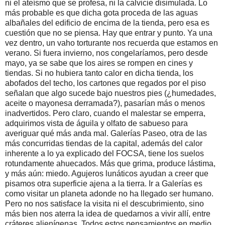
ni el ateísmo que se profesa, ni la calvicie disimulada. Lo
más probable es que dicha gota proceda de las aguas
albañales del edificio de encima de la tienda, pero esa es
cuestión que no se piensa. Hay que entrar y punto. Ya una
vez dentro, un vaho torturante nos recuerda que estamos en
verano. Si fuera invierno, nos congelaríamos, pero desde
mayo, ya se sabe que los aires se rompen en cines y
tiendas. Si no hubiera tanto calor en dicha tienda, los
abofados del techo, los cartones que regados por el piso
señalan que algo sucede bajo nuestros pies (¿humedades,
aceite o mayonesa derramada?), pasarían más o menos
inadvertidos. Pero claro, cuando el malestar se emperra,
adquirimos vista de águila y olfato de sabueso para
averiguar qué más anda mal. Galerías Paseo, otra de las
más concurridas tiendas de la capital, además del calor
inherente a lo ya explicado del FOCSA, tiene los suelos
rotundamente ahuecados. Más que grima, produce lástima,
y más aún: miedo. Agujeros lunáticos ayudan a creer que
pisamos otra superficie ajena a la tierra. Ir a Galerías es
como visitar un planeta adonde no ha llegado ser humano.
Pero no nos satisface la visita ni el descubrimiento, sino
más bien nos aterra la idea de quedarnos a vivir allí, entre
cráteres alienígenas. Todos estos pensamientos en medio