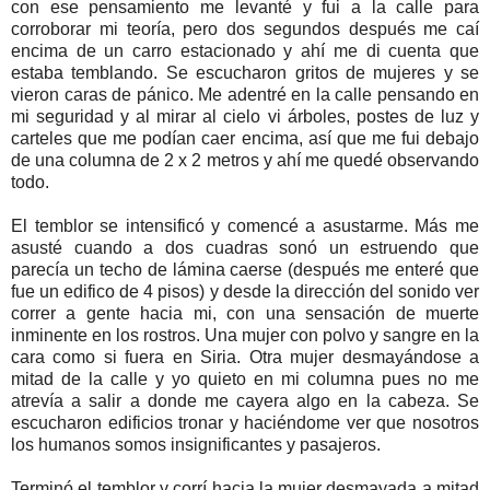
con ese pensamiento me levanté y fui a la calle para
corroborar mi teoría, pero dos segundos después me caí
encima de un carro estacionado y ahí me di cuenta que
estaba temblando. Se escucharon gritos de mujeres y se
vieron caras de pánico. Me adentré en la calle pensando en
mi seguridad y al mirar al cielo vi árboles, postes de luz y
carteles que me podían caer encima, así que me fui debajo
de una columna de 2 x 2 metros y ahí me quedé observando
todo.
El temblor se intensificó y comencé a asustarme. Más me
asusté cuando a dos cuadras sonó un estruendo que
parecía un techo de lámina caerse (después me enteré que
fue un edifico de 4 pisos) y desde la dirección del sonido ver
correr a gente hacia mi, con una sensación de muerte
inminente en los rostros. Una mujer con polvo y sangre en la
cara como si fuera en Siria. Otra mujer desmayándose a
mitad de la calle y yo quieto en mi columna pues no me
atrevía a salir a donde me cayera algo en la cabeza. Se
escucharon edificios tronar y haciéndome ver que nosotros
los humanos somos insignificantes y pasajeros.
Terminó el temblor y corrí hacia la mujer desmayada a mitad