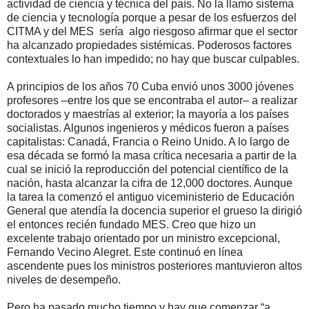
actividad de ciencia y técnica del país. No la llamo sistema
de ciencia y tecnología porque a pesar de los esfuerzos del
CITMA y del MES
sería
algo riesgoso afirmar que el sector
ha alcanzado propiedades sistémicas. Poderosos factores
contextuales lo han impedido; no hay que buscar culpables.
A principios de los años 70 Cuba envió unos 3000 jóvenes
profesores –entre los que se encontraba el autor– a realizar
doctorados y maestrías al exterior; la mayoría a los países
socialistas. Algunos ingenieros y médicos fueron a países
capitalistas: Canadá, Francia o Reino Unido. A lo largo de
esa década se formó la masa crítica necesaria a partir de la
cual se inició la reproducción del potencial científico de la
nación, hasta alcanzar la cifra de 12,000 doctores. Aunque
la tarea la comenzó el antiguo viceministerio de Educación
General que atendía la docencia superior el grueso la dirigió
el entonces recién fundado MES. Creo que hizo un
excelente trabajo orientado por un ministro excepcional,
Fernando Vecino Alegret. Este continuó en línea
ascendente pues los ministros posteriores mantuvieron altos
niveles de desempeño.
Pero ha pasado mucho tiempo y hay que comenzar “a