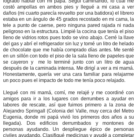
logrado hablar con mi papá. Seguí caminando, lo cual me
costó ampollas en ambos pies y llegué a mi casa a ver
daños (mi cuarto parecía revuelto por una batidora) el librero
estaba en un ángulo de 45 grados recostado en mi cama, la
tele a punto de caerse, pero ninguna pared rajada ni nada
peligroso en la estructura. Limpié la cocina que tenía el piso
lleno de vidrios rotos pues todo se vino abajo. Cerré la llave
del gas y abrí el refrigerador sin luz y tomé un litro de helado
de chocolate que me había comprado días antes. Me senté
en un sillón con todo el piso de la sala lleno de papeles que
se cayeron y me lo terminé junto con un litro de agua
después de la caminada intensa. Me dirigí a ver a mi mamá.
Honestamente, quería ver una cara familiar para relajarme
un poco pues el impacto de todo me tenía poco relajado.
Llegué con mi mamá, comí, me relajé y me coordiné con
amigos para ir a los lugares con derrumbes a ayudar en
labores de rescate, así que fuimos primero a la zona de
Alejandro Springall (Colonia del Valle, muy cerca del Metro
Eugenia, donde mi papá vivió los primeros dos años a su
llegada). Dos edificios derrumbados y montones de
personas ayudando. Un despliegue épico de personas
civiles ayudando. Clasifiqué medicinas y ayudé a completar