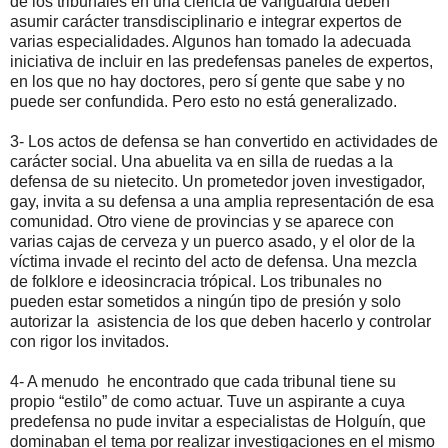
de los tribunales en una ciencia de vanguardia deben
asumir carácter transdisciplinario e integrar expertos de
varias especialidades. Algunos han tomado la adecuada
iniciativa de incluir en las predefensas paneles de expertos,
en los que no hay doctores, pero sí gente que sabe y no
puede ser confundida. Pero esto no está generalizado.
3- Los actos de defensa se han convertido en actividades de
carácter social. Una abuelita va en silla de ruedas a la
defensa de su nietecito. Un prometedor joven investigador,
gay, invita a su defensa a una amplia representación de esa
comunidad. Otro viene de provincias y se aparece con
varias cajas de cerveza y un puerco asado, y el olor de la
víctima invade el recinto del acto de defensa. Una mezcla
de folklore e ideosincracia trópical. Los tribunales no
pueden estar sometidos a ningún tipo de presión y solo
autorizar la
asistencia de los que deben hacerlo y controlar
con rigor los invitados.
4- A menudo
he encontrado que cada tribunal tiene su
propio “estilo” de como actuar. Tuve un aspirante a cuya
predefensa no pude invitar a especialistas de Holguín, que
dominaban el tema por realizar investigaciones en el mismo