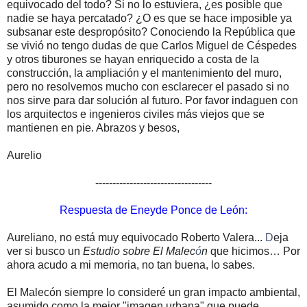
equivocado del todo? Si no lo estuviera, ¿es posible que
nadie se haya percatado? ¿O es que se hace imposible ya
subsanar este despropósito? Conociendo la
República que
se vivió no tengo dudas de que Carlos Miguel de Céspedes
y otros tiburones se hayan enriquecido a costa de la
construcción, la ampliación y el mantenimiento del muro,
pero no resolvemos mucho con esclarecer el pasado si no
nos sirve para dar solución al futuro. Por favor indaguen con
los arquitectos e ingenieros civiles más viejos que se
mantienen en pie. Abrazos y besos,
Aurelio
----------------------------------
Respuesta de Eneyde Ponce de León:
Aureliano, no está muy equivocado Roberto Valera...
D
eja
ver si busco un
Estudio sobre El Malec
ó
n
que hicimos… Por
ahora acudo a mi memoria, no tan buena, lo sabes.
El Malecón siempre lo consideré un gran impacto ambiental,
asumido como la mejor "imagen urbana" que puede