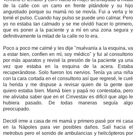
de la calle con un carro en frente pitándole y su hijo
angustiado porque su mamá no se movía. Fui a verla y le
tomé el pulso. Cuando hay pulso se puede uno calmar. Pero
yo no estaba tan calmado y se me olvidó hacer lo primero,
que es poner a la paciente y a mí en una zona segura y
definitivamente la mitad de la calle no lo era.
Poco a poco me calmé y les dije "muévanla a la esquina, va
a estar bien, confíen en mí, soy médico" y fui al consultorio
por más aparatos y revisé la presión de la paciente ya una
vez que estaba en la esquina de la acera. Estaba
recuperándose. Solo fueron los nervios. Tenía ya una niña
con la cara cortada en el consultorio así que regresé, le curé
la herida y me dispuse a revisar quien de la gente que
quiero estaba bien. Mamá bien y papá no contestaba, pero
me aliviaba saber que en el Cinvestav es difícil que algo le
hubiera pasado. De todas maneras seguía algo
preocupado.
Decidí irme a casa de mi mamá y primero pasé por mi casa
en la Nápoles para ver posibles daños. Salí hacia el
metrobus pero el sonido de ambulancias y helicópteros por