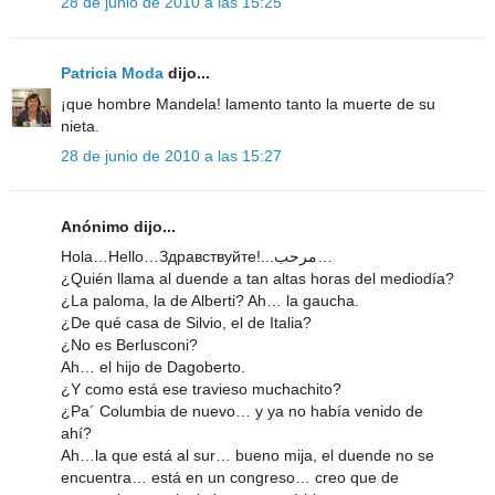
28 de junio de 2010 a las 15:25
Patricia Moda
dijo...
¡que hombre Mandela! lamento tanto la muerte de su
nieta.
28 de junio de 2010 a las 15:27
Anónimo dijo...
Hola…Hello…Здравствуйте!...مرحب…
¿Quién llama al duende a tan altas horas del mediodía?
¿La paloma, la de Alberti? Ah… la gaucha.
¿De qué casa de Silvio, el de Italia?
¿No es Berlusconi?
Ah… el hijo de Dagoberto.
¿Y como está ese travieso muchachito?
¿Pa´ Columbia de nuevo… y ya no había venido de
ahí?
Ah…la que está al sur… bueno mija, el duende no se
encuentra… está en un congreso… creo que de