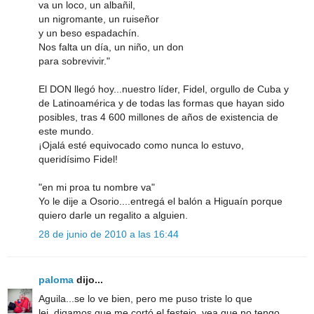
va un loco, un albañil,
un nigromante, un ruiseñor
y un beso espadachín.
Nos falta un día, un niño, un don
para sobrevivir."
El DON llegó hoy...nuestro líder, Fidel, orgullo de Cuba y
de Latinoamérica y de todas las formas que hayan sido
posibles, tras 4 600 millones de años de existencia de
este mundo.
¡Ojalá esté equivocado como nunca lo estuvo,
queridísimo Fidel!
"en mi proa tu nombre va"
Yo le dije a Osorio....entregá el balón a Higuaín porque
quiero darle un regalito a alguien.
28 de junio de 2010 a las 16:44
paloma
dijo...
Aguila...se lo ve bien, pero me puso triste lo que
lei..digamos que me cortó el festejo..vea que no tengo