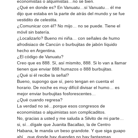
economistas o alquimistas…no sé bien.
¿Qué en donde es? En Vanuatu…sí Vanuatu… él me
dijo que estaba en la parte de atrás del mundo y se fue
vestidito de celestita.
¿Comunicar con él? No mijo… no se puede. Tiene el
móvil sin batería.
¿Localizarlo? Bueno mi niña… con señales de humo
afrodisiaco de Cancún o burbujitas de jabón líquido
hecho en Argentina.
¿El código de Vanuatu?
Creo que es 888. Sí, así mismito, 888. Si lo van a llamar
tienen que enviar 888 humazos o 888 burbujitas.
¿Qué si él recibe la señal?
Bueno, supongo que sí, pero tengan en cuenta el
horario. De noche es muy difícil divisar el humo… es
mejor enviar burbujitas fosforescentes…
¿Qué cuando regresa?
La verdad no sé…porque esos congresos de
economistas o alquimistas son complicaditos.
No, gracias a usted y me saluda a Silvito de mi parte…
si, sí…dígale que Juanita Bacallao, la de Centro
Habana, le manda un beso grandote. Y que siga guapo
ahí…que donde hay duendes no hay fantasmas.