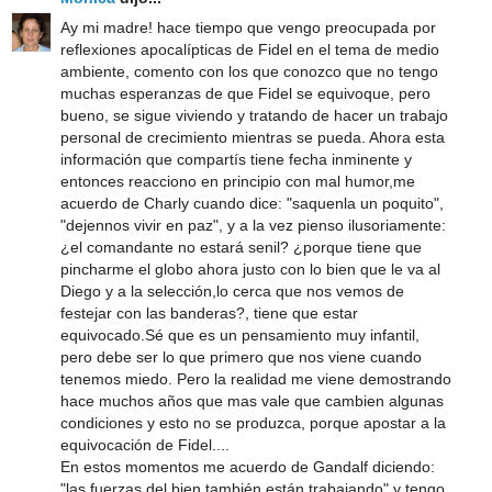
Ay mi madre! hace tiempo que vengo preocupada por
reflexiones apocalípticas de Fidel en el tema de medio
ambiente, comento con los que conozco que no tengo
muchas esperanzas de que Fidel se equivoque, pero
bueno, se sigue viviendo y tratando de hacer un trabajo
personal de crecimiento mientras se pueda. Ahora esta
información que compartís tiene fecha inminente y
entonces reacciono en principio con mal humor,me
acuerdo de Charly cuando dice: "saquenla un poquito",
"dejennos vivir en paz", y a la vez pienso ilusoriamente:
¿el comandante no estará senil? ¿porque tiene que
pincharme el globo ahora justo con lo bien que le va al
Diego y a la selección,lo cerca que nos vemos de
festejar con las banderas?, tiene que estar
equivocado.Sé que es un pensamiento muy infantil,
pero debe ser lo que primero que nos viene cuando
tenemos miedo. Pero la realidad me viene demostrando
hace muchos años que mas vale que cambien algunas
condiciones y esto no se produzca, porque apostar a la
equivocación de Fidel....
En estos momentos me acuerdo de Gandalf diciendo:
"las fuerzas del bien también están trabajando" y tengo