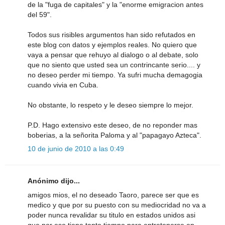
de la "fuga de capitales" y la "enorme emigracion antes
del 59".
Todos sus risibles argumentos han sido refutados en
este blog con datos y ejemplos reales. No quiero que
vaya a pensar que rehuyo al dialogo o al debate, solo
que no siento que usted sea un contrincante serio.... y
no deseo perder mi tiempo. Ya sufri mucha demagogia
cuando vivia en Cuba.
No obstante, lo respeto y le deseo siempre lo mejor.
P.D. Hago extensivo este deseo, de no reponder mas
boberias, a la señorita Paloma y al "papagayo Azteca".
10 de junio de 2010 a las 0:49
Anónimo dijo...
amigos mios, el no deseado Taoro, parece ser que es
medico y que por su puesto con su mediocridad no va a
poder nunca revalidar su titulo en estados unidos asi
que por eso tiene tanto tiempo para entretenerse en