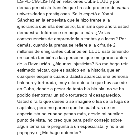
ES-PE-CIA-LIS-TA) en relaciones Cuba-EEUU y por
demás periodista francés que ha sido profesor de varias
universidades prestigiosas. Se lo espetó a Yoani
Sánchez en la entrevista que le hizo frente a la
ignorancia que ella demostró, la misma que ahora usted
demuestra. Infórmese un poquito más. ¿Ve las
consecuencias de emprenderla a tontas y a locas? Por
demás, cuando la prensa se refiere a la cifra de 2
millones de emigrantes cubanos en EEUU está teniendo
en cuenta también a las personas que emigraron antes
de la Revolución. ¿Algunas injusticias? No me haga reír
estimado néctar, que es sabido en la historia que en
cualquier esquina cuando Batista aparecía una persona
baleada y torturada, muy diferente a lo que hoy sucede
en Cuba, donde a pesar de tanto bla bla bla, no se ha
podido demostrar un sólo torturado ni desaparecido.
Usted dirá lo que desee o se imagine o lea de la fuga de
capitales, pero me parece que las palabras de un
especialista no cubano pesan más, desde mi humilde
punto de vista, no creo que para pedir consejo sobre
algún tema se le pregunta a un especialista, y no a un
papagayo. ¿Me hago entender?