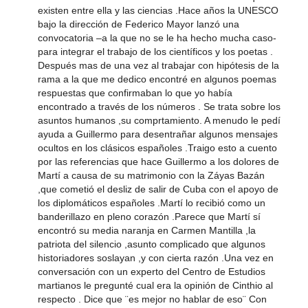
existen entre ella y las ciencias .Hace años la UNESCO
bajo la dirección de Federico Mayor lanzó una
convocatoria –a la que no se le ha hecho mucha caso-
para integrar el trabajo de los científicos y los poetas .
Después mas de una vez al trabajar con hipótesis de la
rama a la que me dedico encontré en algunos poemas
respuestas que confirmaban lo que yo había
encontrado a través de los números . Se trata sobre los
asuntos humanos ,su comprtamiento. A menudo le pedí
ayuda a Guillermo para desentrañar algunos mensajes
ocultos en los clásicos españoles .Traigo esto a cuento
por las referencias que hace Guillermo a los dolores de
Martí a causa de su matrimonio con la Záyas Bazán
,que cometió el desliz de salir de Cuba con el apoyo de
los diplomáticos españoles .Martí lo recibió como un
banderillazo en pleno corazón .Parece que Martí sí
encontró su media naranja en Carmen Mantilla ,la
patriota del silencio ,asunto complicado que algunos
historiadores soslayan ,y con cierta razón .Una vez en
conversación con un experto del Centro de Estudios
martianos le pregunté cual era la opinión de Cinthio al
respecto . Dice que ¨es mejor no hablar de eso¨ Con