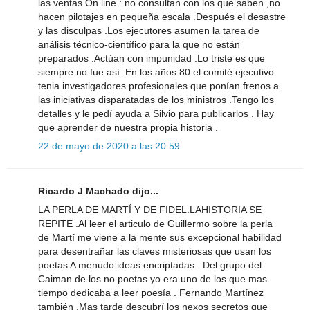
las ventas On line : no consultan con los que saben ,no
hacen pilotajes en pequeña escala .Después el desastre
y las disculpas .Los ejecutores asumen la tarea de
análisis técnico-científico para la que no están
preparados .Actúan con impunidad .Lo triste es que
siempre no fue así .En los años 80 el comité ejecutivo
tenia investigadores profesionales que ponían frenos a
las iniciativas disparatadas de los ministros .Tengo los
detalles y le pedí ayuda a Silvio para publicarlos . Hay
que aprender de nuestra propia historia .
22 de mayo de 2020 a las 20:59
Ricardo J Machado dijo...
LA PERLA DE MARTÍ Y DE FIDEL.LAHISTORIA SE
REPITE .Al leer el articulo de Guillermo sobre la perla
de Martí me viene a la mente sus excepcional habilidad
para desentrañar las claves misteriosas que usan los
poetas A menudo ideas encriptadas . Del grupo del
Caiman de los no poetas yo era uno de los que mas
tiempo dedicaba a leer poesía . Fernando Martínez
también .Mas tarde descubrí los nexos secretos que