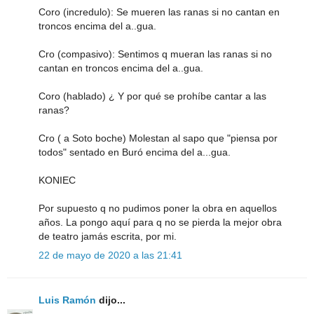
Coro (incredulo): Se mueren las ranas si no cantan en
troncos encima del a..gua.
Cro (compasivo): Sentimos q mueran las ranas si no
cantan en troncos encima del a..gua.
Coro (hablado) ¿ Y por qué se prohíbe cantar a las
ranas?
Cro ( a Soto boche) Molestan al sapo que "piensa por
todos" sentado en Buró encima del a...gua.
KONIEC
Por supuesto q no pudimos poner la obra en aquellos
años. La pongo aquí para q no se pierda la mejor obra
de teatro jamás escrita, por mi.
22 de mayo de 2020 a las 21:41
Luis Ramón
dijo...