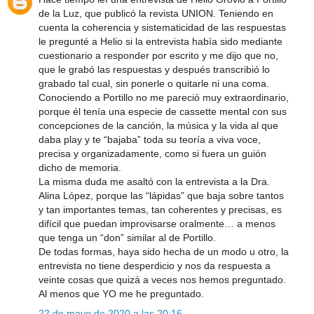
de la Luz, que publicó la revista UNION. Teniendo en
cuenta la coherencia y sistematicidad de las respuestas
le pregunté a Helio si la entrevista había sido mediante
cuestionario a responder por escrito y me dijo que no,
que le grabó las respuestas y después transcribió lo
grabado tal cual, sin ponerle o quitarle ni una coma.
Conociendo a Portillo no me pareció muy extraordinario,
porque él tenía una especie de cassette mental con sus
concepciones de la canción, la música y la vida al que
daba play y te “bajaba” toda su teoría a viva voce,
precisa y organizadamente, como si fuera un guión
dicho de memoria.
La misma duda me asaltó con la entrevista a la Dra.
Alina López, porque las “lápidas” que baja sobre tantos
y tan importantes temas, tan coherentes y precisas, es
difícil que puedan improvisarse oralmente… a menos
que tenga un “don” similar al de Portillo.
De todas formas, haya sido hecha de un modo u otro, la
entrevista no tiene desperdicio y nos da respuesta a
veinte cosas que quizá a veces nos hemos preguntado.
Al menos que YO me he preguntado.
22 de mayo de 2020 a las 20:16