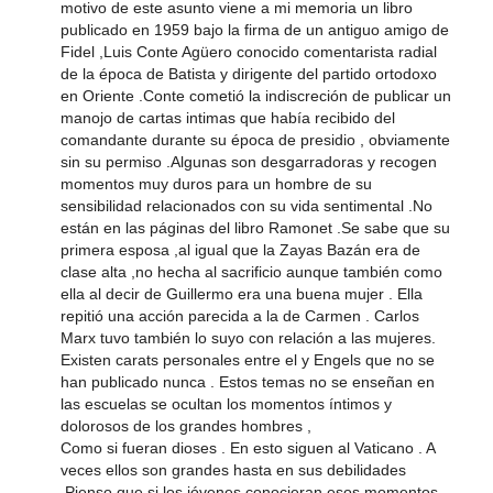
motivo de este asunto viene a mi memoria un libro
publicado en 1959 bajo la firma de un antiguo amigo de
Fidel ,Luis Conte Agüero conocido comentarista radial
de la época de Batista y dirigente del partido ortodoxo
en Oriente .Conte cometió la indiscreción de publicar un
manojo de cartas intimas que había recibido del
comandante durante su época de presidio , obviamente
sin su permiso .Algunas son desgarradoras y recogen
momentos muy duros para un hombre de su
sensibilidad relacionados con su vida sentimental .No
están en las páginas del libro Ramonet .Se sabe que su
primera esposa ,al igual que la Zayas Bazán era de
clase alta ,no hecha al sacrificio aunque también como
ella al decir de Guillermo era una buena mujer . Ella
repitió una acción parecida a la de Carmen . Carlos
Marx tuvo también lo suyo con relación a las mujeres.
Existen carats personales entre el y Engels que no se
han publicado nunca . Estos temas no se enseñan en
las escuelas se ocultan los momentos íntimos y
dolorosos de los grandes hombres ,
Como si fueran dioses . En esto siguen al Vaticano . A
veces ellos son grandes hasta en sus debilidades
.Pienso que si los jóvenes conocieran esos momentos –