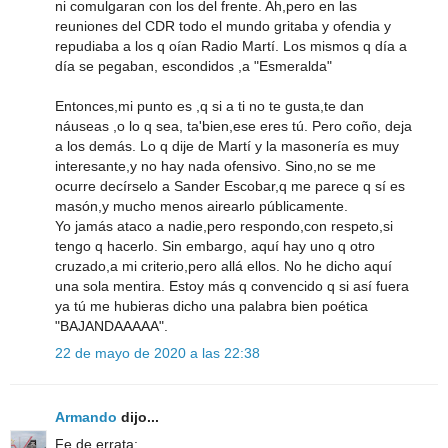
ni comulgaran con los del frente. Ah,pero en las
reuniones del CDR todo el mundo gritaba y ofendia y
repudiaba a los q oían Radio Martí. Los mismos q día a
día se pegaban, escondidos ,a "Esmeralda"
Entonces,mi punto es ,q si a ti no te gusta,te dan
náuseas ,o lo q sea, ta'bien,ese eres tú. Pero coño, deja
a los demás. Lo q dije de Martí y la masonería es muy
interesante,y no hay nada ofensivo. Sino,no se me
ocurre decírselo a Sander Escobar,q me parece q sí es
masón,y mucho menos airearlo públicamente.
Yo jamás ataco a nadie,pero respondo,con respeto,si
tengo q hacerlo. Sin embargo, aquí hay uno q otro
cruzado,a mi criterio,pero allá ellos. No he dicho aquí
una sola mentira. Estoy más q convencido q si así fuera
ya tú me hubieras dicho una palabra bien poética
"BAJANDAAAAA".
22 de mayo de 2020 a las 22:38
Armando
dijo...
Fe de errata: