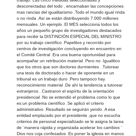
trabajo. Las cinco medidas seleccionadas y
desconectadas del todo , encarnaban las concepciones
mas rancias del igualitarismo .Todo el mundo igual rinda
o no rinda .Así se están distribuyendo 7.000 millones
mensuales .Un ejemplo .El MES selecciona todos los
años un pequeño grupo de investigadores destacados
para recibir la DISTINCIÓN ESPECIAL DEL MINISTRO
por su trabajo científico .Papelitos y recorrido por
centros de investigación concluyendo en encuentro en
el Comité Central .Era una buena oportunidad para
acompañar un retribución material .Pero no .Igualitico
que los otros que son doctores durmientes . Tutorear
una tesis de doctorado o hacer de oponente en un
tribunal es un trabajo duro .Pero tampoco hay
reconocimiento material .De ahí la tendencia a tutorear
extranjeros . Castraron el espíritu de la orientación
presidencial .No se entendió el problema como lo que
es:un problema científico .Se aplicó el criterio
administrativo .Resultado se seguirán yendo .A esa
entidad emplazado por el presidente ,que no escucha
criterios de personal especialïzado se le asigna la tarea
de ¨manera rápida y organizada acelerar los cambios ¨
Dios nos coja confesados .Es poner la iglesia en manos