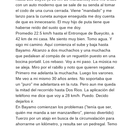
con un auto moderno que se sale de su senda al tomar
el codo de una curva cerrada. Viene "mandado" y me
lanzo para la cuneta aunque enseguida me doy cuenta
de que es innecesario. El muy hijo de puta tiene que
haberse reído del susto que me doy.
Promedio 22.5 km/h hasta el Entronque de Bueycito, a
42 km de mi casa. Me siento muy bien. Tomo agua. Y
sigo mi camino. Aquí comienza el sube y baja hasta
Bayamo. Alcanzo a dos muchachos y una muchacha
que pedalean al compás de un reguetón puesto en una
bocina portatil. Los rebaso. Voy a mi paso. La música no
se aleja. Miro por el rabillo y noto que quieren regatear.
Primero me adelanta la muchacha. Luego los varones.
Me veo a mi mismo 30 años antes. No soportaba que
un "puro" me adelantara en la ruta. Pero aun me queda
la mitad del recorrido hasta Dos Rios. La aplicación del
teléfono me dice que voy a 28 km/h. Puedo. Decido
dejarlos ir.
En Bayamo comienzan los problemas ("tenía que ser,
quién me manda a ser manzanillero", pienso divertido)
Tuerzo por un atajo en busca de la circunvalación para
ahorrarme un kilómetro, y resulta ser un pedregal. Temo