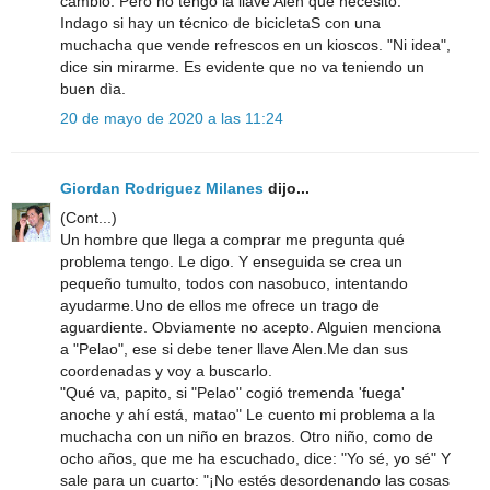
cambio. Pero no tengo la llave Alen que necesito.
Indago si hay un técnico de bicicletaS con una
muchacha que vende refrescos en un kioscos. "Ni idea",
dice sin mirarme. Es evidente que no va teniendo un
buen dìa.
20 de mayo de 2020 a las 11:24
Giordan Rodriguez Milanes
dijo...
(Cont...)
Un hombre que llega a comprar me pregunta qué
problema tengo. Le digo. Y enseguida se crea un
pequeño tumulto, todos con nasobuco, intentando
ayudarme.Uno de ellos me ofrece un trago de
aguardiente. Obviamente no acepto. Alguien menciona
a "Pelao", ese si debe tener llave Alen.Me dan sus
coordenadas y voy a buscarlo.
"Qué va, papito, si "Pelao" cogió tremenda 'fuega'
anoche y ahí está, matao" Le cuento mi problema a la
muchacha con un niño en brazos. Otro niño, como de
ocho años, que me ha escuchado, dice: "Yo sé, yo sé" Y
sale para un cuarto: "¡No estés desordenando las cosas