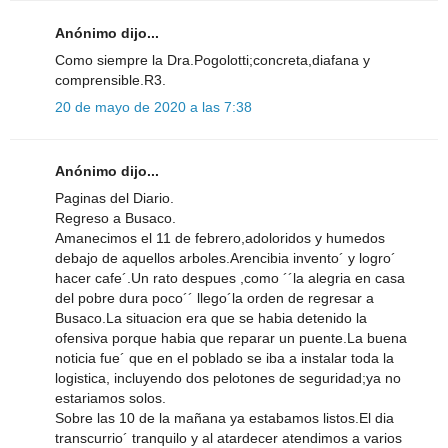
Anónimo dijo...
Como siempre la Dra.Pogolotti;concreta,diafana y
comprensible.R3.
20 de mayo de 2020 a las 7:38
Anónimo dijo...
Paginas del Diario.
Regreso a Busaco.
Amanecimos el 11 de febrero,adoloridos y humedos
debajo de aquellos arboles.Arencibia invento´ y logro´
hacer cafe´.Un rato despues ,como ´´la alegria en casa
del pobre dura poco´´ llego´la orden de regresar a
Busaco.La situacion era que se habia detenido la
ofensiva porque habia que reparar un puente.La buena
noticia fue´ que en el poblado se iba a instalar toda la
logistica, incluyendo dos pelotones de seguridad;ya no
estariamos solos.
Sobre las 10 de la mañana ya estabamos listos.El dia
transcurrio´ tranquilo y al atardecer atendimos a varios