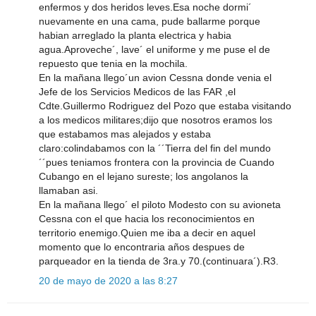
enfermos y dos heridos leves.Esa noche dormi´
nuevamente en una cama, pude ballarme porque
habian arreglado la planta electrica y habia
agua.Aproveche´, lave´ el uniforme y me puse el de
repuesto que tenia en la mochila.
En la mañana llego´un avion Cessna donde venia el
Jefe de los Servicios Medicos de las FAR ,el
Cdte.Guillermo Rodriguez del Pozo que estaba visitando
a los medicos militares;dijo que nosotros eramos los
que estabamos mas alejados y estaba
claro:colindabamos con la ´´Tierra del fin del mundo
´´pues teniamos frontera con la provincia de Cuando
Cubango en el lejano sureste; los angolanos la
llamaban asi.
En la mañana llego´ el piloto Modesto con su avioneta
Cessna con el que hacia los reconocimientos en
territorio enemigo.Quien me iba a decir en aquel
momento que lo encontraria años despues de
parqueador en la tienda de 3ra.y 70.(continuara´).R3.
20 de mayo de 2020 a las 8:27