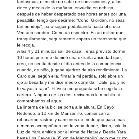
fantasmas, el miedo no sabe de convicciones y, a las
cinco y media de la mañana, envuelto en neblina,
después de haber despertado tres horas antes por una
pesadilla, tengo que decirme: "Coño, Giordan, no seas
tan pendejo", para seguir pedaleando hasta el cruce.
Veo una sombra. Como un espectro. Es un militar que,
tranquilamente, seguramente espera un transporte que
le recoja.
A las 4 y 21 minutos salí de casa. Tenía previsto dormir
10 horas pero me dominó una extraña ansiedad que,
creo, no sentía desde el día antes de la competencia
cuando, de niño, jugaba ajedrez de alto rendimiento. La
Caro que, según ella, filmaría mi partida, solo abre un
ojo al besarla y me dice medio dormida: "Dale, pa, y no
te vayas a rajar". El Viejo me pregunta si he cogido la
cartera. Ninguno de los dos, revisamos la mochila ni
comprobamos el agua.
La linterna de la bici se porta a la altura. En Cayo
Redondo, a 10 km de Manzanillo, comienzan a
rebasarme rastras y camiones de modo que paso mas
o menos acompañado por la zona donde, dicen, sale la
Luz de Yara emitida por el alma de Hatuey. Desde Yara
hasta Los Cayos (a 35 km de Manzanillo) solo me cruzo