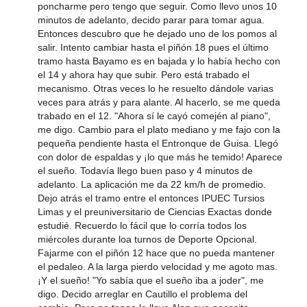
poncharme pero tengo que seguir. Como llevo unos 10
minutos de adelanto, decido parar para tomar agua.
Entonces descubro que he dejado uno de los pomos al
salir. Intento cambiar hasta el piñón 18 pues el último
tramo hasta Bayamo es en bajada y lo había hecho con
el 14 y ahora hay que subir. Pero está trabado el
mecanismo. Otras veces lo he resuelto dándole varias
veces para atrás y para alante. Al hacerlo, se me queda
trabado en el 12. "Ahora sí le cayó comején al piano",
me digo. Cambio para el plato mediano y me fajo con la
pequeña pendiente hasta el Entronque de Guisa. Llegó
con dolor de espaldas y ¡lo que más he temido! Aparece
el sueño. Todavía llego buen paso y 4 minutos de
adelanto. La aplicación me da 22 km/h de promedio.
Dejo atrás el tramo entre el entonces IPUEC Tursios
Limas y el preuniversitario de Ciencias Exactas donde
estudié. Recuerdo lo fácil que lo corría todos los
miércoles durante loa turnos de Deporte Opcional.
Fajarme con el piñón 12 hace que no pueda mantener
el pedaleo. A la larga pierdo velocidad y me agoto mas.
¡Y el sueño! "Yo sabía que el sueño iba a joder", me
digo. Decido arreglar en Cautillo el problema del