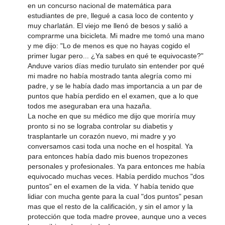
en un concurso nacional de matemática para
estudiantes de pre, llegué a casa loco de contento y
muy charlatán. El viejo me llenó de besos y salió a
comprarme una bicicleta. Mi madre me tomó una mano
y me dijo: "Lo de menos es que no hayas cogido el
primer lugar pero... ¿Ya sabes en qué te equivocaste?"
Anduve varios días medio turulato sin entender por qué
mi madre no había mostrado tanta alegría como mi
padre, y se le había dado mas importancia a un par de
puntos que había perdido en el examen, que a lo que
todos me aseguraban era una hazaña.
La noche en que su médico me dijo que moriría muy
pronto si no se lograba controlar su diabetis y
trasplantarle un corazón nuevo, mi madre y yo
conversamos casi toda una noche en el hospital. Ya
para entonces había dado mis buenos tropezones
personales y profesionales. Ya para entonces me había
equivocado muchas veces. Había perdido muchos "dos
puntos" en el examen de la vida. Y había tenido que
lidiar con mucha gente para la cual "dos puntos" pesan
mas que el resto de la calificación, y sin el amor y la
protección que toda madre provee, aunque uno a veces