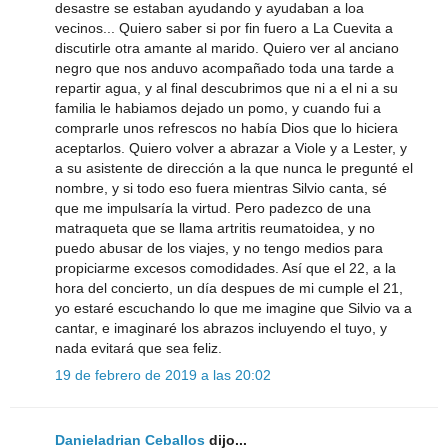
desastre se estaban ayudando y ayudaban a loa
vecinos... Quiero saber si por fin fuero a La Cuevita a
discutirle otra amante al marido. Quiero ver al anciano
negro que nos anduvo acompañado toda una tarde a
repartir agua, y al final descubrimos que ni a el ni a su
familia le habiamos dejado un pomo, y cuando fui a
comprarle unos refrescos no había Dios que lo hiciera
aceptarlos. Quiero volver a abrazar a Viole y a Lester, y
a su asistente de dirección a la que nunca le pregunté el
nombre, y si todo eso fuera mientras Silvio canta, sé
que me impulsaría la virtud. Pero padezco de una
matraqueta que se llama artritis reumatoidea, y no
puedo abusar de los viajes, y no tengo medios para
propiciarme excesos comodidades. Así que el 22, a la
hora del concierto, un día despues de mi cumple el 21,
yo estaré escuchando lo que me imagine que Silvio va a
cantar, e imaginaré los abrazos incluyendo el tuyo, y
nada evitará que sea feliz.
19 de febrero de 2019 a las 20:02
Danieladrian Ceballos
dijo...