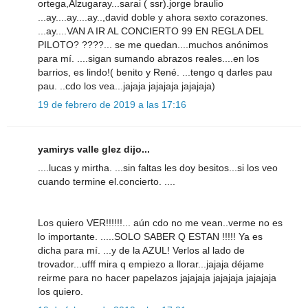
ortega,Alzugaray...sarai ( ssr).jorge braulio
...ay....ay....ay..,david doble y ahora sexto corazones.
...ay....VAN A IR AL CONCIERTO 99 EN REGLA DEL
PILOTO? ????... se me quedan....muchos anónimos
para mí. ....sigan sumando abrazos reales....en los
barrios, es lindo!( benito y René. ...tengo q darles pau
pau. ..cdo los vea...jajaja jajajaja jajajaja)
19 de febrero de 2019 a las 17:16
yamirys valle glez dijo...
....lucas y mirtha. ...sin faltas les doy besitos...si los veo
cuando termine el.concierto. ....
Los quiero VER!!!!!!... aún cdo no me vean..verme no es
lo importante. .....SOLO SABER Q ESTAN !!!!! Ya es
dicha para mí. ...y de la AZUL! Verlos al lado de
trovador...ufff mira q empiezo a llorar...jajaja déjame
reirme para no hacer papelazos jajajaja jajajaja jajajaja
los quiero.