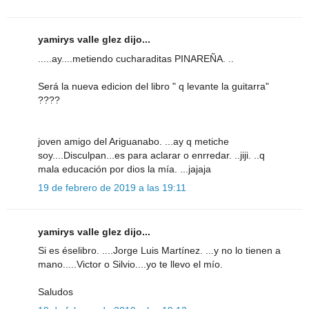
yamirys valle glez dijo...
.....ay....metiendo cucharaditas PINAREÑA. ..
Será la nueva edicion del libro " q levante la guitarra"
????
joven amigo del Ariguanabo. ...ay q metiche
soy....Disculpan...es para aclarar o enrredar. ..jiji. ..q
mala educación por dios la mía. ...jajaja
19 de febrero de 2019 a las 19:11
yamirys valle glez dijo...
Si es éselibro. ....Jorge Luis Martínez. ...y no lo tienen a
mano.....Victor o Silvio....yo te llevo el mío.
Saludos