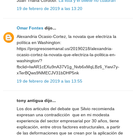
Juan Triana Cordobí:
La lista y el billete no cuadran
19 de febrero de 2019 a las 13:20
Omar Fontes
dijo...
Alexandria Ocasio-Cortez, la novata que electriza la
política en Washington:
https://progresosemanal.us/20190218/alexandria-
ocasio-cortez-la-novata-que-electriza-la-politica-en-
washington/?
fbclid=IwAR1cEXu9nA37V1g_Nvb6xMqLBz6_Ywvi7y-
xTerBQws9NMECJV31bDHP5nk
19 de febrero de 2019 a las 13:55
tony antigua dijo...
Los dos articulos del debate que Silvio recomienda
expresan una contradicción que en mi modesta
experiencia del sector empresarial por 30 años, tiene
explicación, entre otros factores estructurales, a partir
de las deformaciones que se crean por la aplicación de