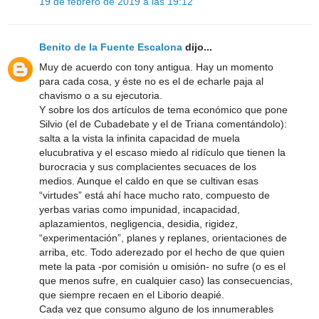
19 de febrero de 2019 a las 19:12
Benito de la Fuente Escalona
dijo...
Muy de acuerdo con tony antigua. Hay un momento
para cada cosa, y éste no es el de echarle paja al
chavismo o a su ejecutoria.
Y sobre los dos artículos de tema económico que pone
Silvio (el de Cubadebate y el de Triana comentándolo):
salta a la vista la infinita capacidad de muela
elucubrativa y el escaso miedo al ridículo que tienen la
burocracia y sus complacientes secuaces de los
medios. Aunque el caldo en que se cultivan esas
“virtudes” está ahí hace mucho rato, compuesto de
yerbas varias como impunidad, incapacidad,
aplazamientos, negligencia, desidia, rigidez,
“experimentación”, planes y replanes, orientaciones de
arriba, etc. Todo aderezado por el hecho de que quien
mete la pata -por comisión u omisión- no sufre (o es el
que menos sufre, en cualquier caso) las consecuencias,
que siempre recaen en el Liborio deapié.
Cada vez que consumo alguno de los innumerables