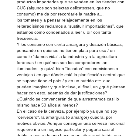
productos importados que se venden en las tiendas con
CUC (algunos son selectas delicatessen, que no
consumo) me da por recordarle la madre a…
los tomates y a pensar relajadamente en los
reiteradísimos reclamos a “sustituir importaciones”, que
estamos como condenados a leer u oír con tanta
frecuencia.
Y los consumo con cierta amargura y desazón básicas,
pensando en quienes no tienen plata para eso / en
cómo le “damos vida” a la industria y a la agricultura
foráneas / en quiénes son los compradores tan
iluminados –y quizá bien “tocados” con comisiones o
ventajas / en que dónde está la planificación central que
se supone tiene el país / y en un nutrido etc. que
pueden imaginar y que incluye, al final, un ¿qué piensan
hacer con esto, además de dar justificaciones?
¿Cuándo se convencerán de que arrastramos casi lo
mismo hace 50 años al menos?
En el caso de la cerveza, por ejemplo ya que no soy
"cervecero", la amargura (o amargor) cuadra, por
motivos obvios. Aunque conseguir una cerveza nacional
requiere ir a un negocio particular y pagarla casi al
doble, a pesar de que hace unos años aquí había una