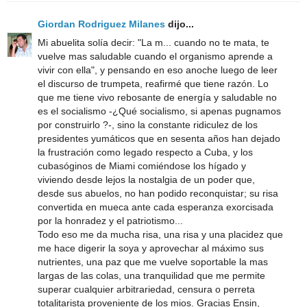
Giordan Rodriguez Milanes
dijo...
Mi abuelita solía decir: "La m... cuando no te mata, te
vuelve mas saludable cuando el organismo aprende a
vivir con ella", y pensando en eso anoche luego de leer
el discurso de trumpeta, reafirmé que tiene razón. Lo
que me tiene vivo rebosante de energía y saludable no
es el socialismo -¿Qué socialismo, si apenas pugnamos
por construirlo ?-, sino la constante ridiculez de los
presidentes yumáticos que en sesenta años han dejado
la frustración como legado respecto a Cuba, y los
cubasóginos de Miami comiéndose los hígado y
viviendo desde lejos la nostalgia de un poder que,
desde sus abuelos, no han podido reconquistar; su risa
convertida en mueca ante cada esperanza exorcisada
por la honradez y el patriotismo...
Todo eso me da mucha risa, una risa y una placidez que
me hace digerir la soya y aprovechar al máximo sus
nutrientes, una paz que me vuelve soportable la mas
largas de las colas, una tranquilidad que me permite
superar cualquier arbitrariedad, censura o perreta
totalitarista proveniente de los mios. Gracias Ensin,