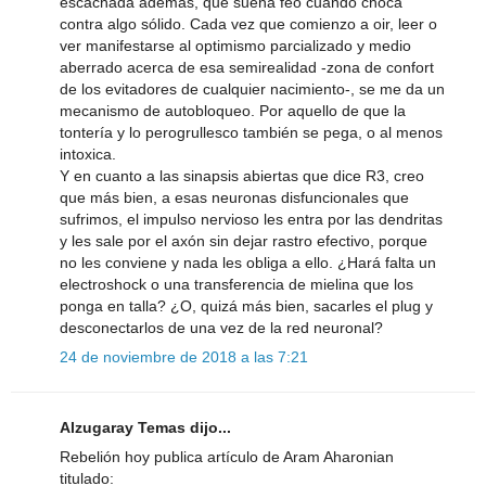
escachada además, que suena feo cuando choca
contra algo sólido. Cada vez que comienzo a oir, leer o
ver manifestarse al optimismo parcializado y medio
aberrado acerca de esa semirealidad -zona de confort
de los evitadores de cualquier nacimiento-, se me da un
mecanismo de autobloqueo. Por aquello de que la
tontería y lo perogrullesco también se pega, o al menos
intoxica.
Y en cuanto a las sinapsis abiertas que dice R3, creo
que más bien, a esas neuronas disfuncionales que
sufrimos, el impulso nervioso les entra por las dendritas
y les sale por el axón sin dejar rastro efectivo, porque
no les conviene y nada les obliga a ello. ¿Hará falta un
electroshock o una transferencia de mielina que los
ponga en talla? ¿O, quizá más bien, sacarles el plug y
desconectarlos de una vez de la red neuronal?
24 de noviembre de 2018 a las 7:21
Alzugaray Temas dijo...
Rebelión hoy publica artículo de Aram Aharonian
titulado: