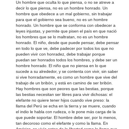
Un hombre que oculta lo que piensa, o no se atreve a
decir lo que piensa, no es un hombre honrado. Un
hombre que obedece a un mal gobierno, sin trabajar
para que el gobierno sea bueno, no es un hombre
honrado. Un hombre que se conforma con obedecer a
leyes injustas, y permite que pisen el país en que nació
los hombres que se lo maltratan, no es un hombre
honrado. El niño, desde que puede pensar, debe pensar
en todo lo que ve, debe padecer por todos los que no
pueden vivir con honradez, debe trabajar porque
puedan ser honrados todos los hombres, y debe ser un
hombre honrado. El niño que no piensa en lo que
sucede a su alrededor, y se contenta con vivir, sin saber
si vive honradamente, es como un hombre que vive del
trabajo de un bribón, y está en camino de ser bribón.
Hay hombres que son peores que las bestias, porque
las bestias necesitan ser libres para vivir dichosas: el
elefante no quiere tener hijos cuando vive preso: la
llama del Perú se echa en la tierra y se muere, cuando
el indio le habla con rudeza, o le pone más carga de la
que puede soportar. El hombre debe ser, por lo menos,
tan decoroso como el elefante y como la llama. En
América‚ se vivía antes de la libertad como la llama que