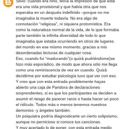
Silvio: cuando era niño, tenía la impresión de que ésta
era una vida provisional y que había otra que nos
esperaba en un después indefinido –porque no me
imaginaba la muerte todavía. No era algo de
connotación “religiosa”, ni siquiera protomística. Era
como la naturaleza normal de la vida, de lo que formaba
parte también la infinita diversidad de todo lo que
imaginaba que estaba ocurriendo en otros de lugares
del mundo en ese mismo momento, gracias a mis
desordenadas lecturas de cualquier cosa.
Eso, cuando fui “madurando”(o quizá pudriéndome)se
hizo más esporádico, de modo que ahora sólo me llega
como una reminiscencia de vez en cuando. Quizá
decidirme por estudiar psicología tuvo que ver con eso.
Y creo que con esta entrada posiblemente hayas
abierto una caja de Pandora de declaraciones
sorprendentes, si es que los participantes se deciden a
asumir el riesgo de parecer raros o hasta hacer un poco
el ridículo. Todos más o menos tenemos nuestros
demonios -y ángeles también.
Un psiquiatra podría diagnosticarte un cierto solipsismo,
aunque no pernicioso si conoce tus cancionas.
Y muy acertado lo de poner, con esta entrada medio