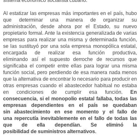
sistema económico socialista cubano.
Al estatizar las empresas más importantes en el país, hubo
que determinar una manera de organizar su
administración
,
desde ahora por el Estado
, su nuevo
propietario
formal
.
A
nte
la existencia
generalizada
de varias
empresas para realizar una
misma y
determinada función,
se la
s
sustituyó por una sola empresa monopólica estatal,
encargada de realizar esa función productiva,
eliminando
así
el supuesto derroche de recursos que
significaba el competir entre ellas para lograr una misma
función social
,
pero perdiendo
de esa manera
nada menos
que la altern
ativa de encontrar lo necesario
para producir en
otras empresas cuando
el abastecedor habitual no estaba
en condiciones de cumplir esa función.
En
consecuencia,
s
i
el monopolio estatal fallaba
,
todas las
empresas dependientes en el país se quedaban
sin
abastecimiento en ese momento
y el fallo de
una
repercutía
inevitablemente en el fallo de todas las
que de ella dependían.
Se eliminó la
posibilidad
de
suministro
s
alternativo
s
.