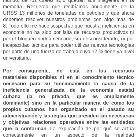
mundo, de l
os cuales solo quedan sus imágenes en la
memoria
. Recuerdo
que
recibíamos anualmente de la
URSS 13 millones de toneladas de petróleo y que ahora
debemos resolver nuestros problemas con algo más de
8.
Todo ello me hace sospechar que nuestr
a ineficiencia en
economía no ha sido
por falta de recursos product
ivos ni
por
el bloqueo norteamericano
, sin desconsiderarlo, ni por
incapacidad técnica para poder utilizar nuevas tecnologías
por parte de una fuerza de trabajo cuyo 12 % tiene
ya
nivel
universitario.
Por consiguiente, n
o está en los recursos
materiales
disponibles
ni en el conocimiento técnico
necesario para su funcionamiento la causa de la
ineficiencia generalizada de la economía estatal
cubana
(la
no privada, que es ampliamente
dominante
)
si
no en la particular manera de como
los
propios cubanos han
organizado
en el pasado
su
administración y las reglas que presiden las necesarias
y objetivas relaciones operativas entre
las entidades
que la conforman
.
La explicación de por qué se actúa
correctamente en un aspecto de la realidad