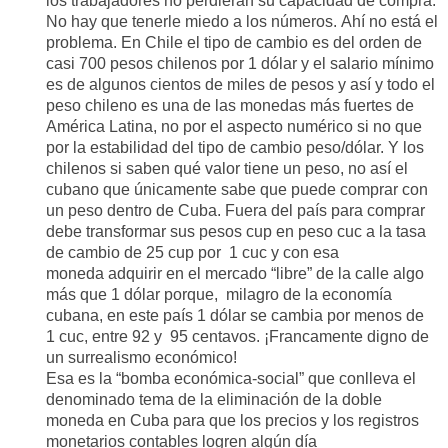
los trabajadores no perdieran su capacidad de compra.
No hay que tenerle miedo a los números.
Ahí no está el
problema.
En Chile el tipo de cambio es de
l orden de
casi 7
00 pesos chilenos por 1 dólar y el salario mínimo
es de algunos cientos de miles de pesos y así y todo el
peso chileno es una de las monedas más fuertes de
América Latina, no por el aspecto numérico si no que
por la estabilidad del tipo de cambio peso/dólar.
Y los
chilenos si saben qué valor tiene un peso, no así el
cubano que únicamente sabe que puede comprar con
un peso dentro de Cuba. Fuera del país para comprar
debe transformar sus pesos cup en peso
cuc
a la tasa
de cambio de 25 cup por 1
cuc
y con esa
moneda
adquirir
en el mercado “libre” de la calle
algo
más que 1 dólar porque, milagro de la economía
cubana, en es
t
e país 1 dólar se cambia
por menos de
1
cuc
, entre 92 y
9
5 centavos.
¡Francamente digno de
un surrealismo económico!
Esa es la “bomba económica-social” que conlleva el
denominado tema de la eliminación de la doble
moneda en Cuba para que los precios y los registros
monetarios
contables
logren algún día