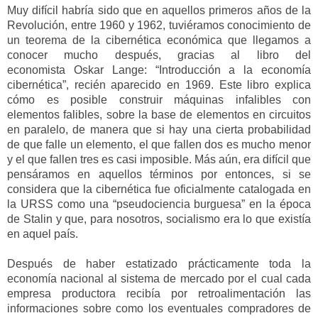
Muy difícil habría sido que en aquellos primeros años de la
Revolución, entre 1960 y 1962, tuviéramos conocimiento de
un teorema de la cibernética económica que llegamos a
conocer
mucho después,
gracias
al libro del
economista
Oskar
L
ange:
“Introducción a la economía
cibernética”, recién aparecido en 1969. Este libro explica
cómo es posible construir máquinas infalibles con
elementos falibles, sobre la base de elementos en circuitos
en paralelo, de manera que si hay una cierta probabilidad
de que falle un elemento, el que fallen dos es mucho menor
y el que fallen tres es casi imposible.
Más aún
,
era difícil que
pensáramos en aquellos términos por entonces,
si se
considera que la cibernética fue oficialmente catalogada en
la URSS como una “
pseudo
ciencia
burguesa” en la época
de Stalin y que, para nosotros, socialismo era lo que existía
en aquel país.
Después de haber estatizado prácticamente toda la
economía nacional a
l sistema de mercado
por el cual cada
empresa productora recibía por retroalimentación las
informaciones sobre como los eventuales compradores de