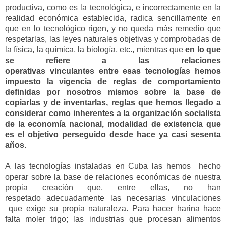
productiva,
como es la tecnológica, e in
correctamente en la
realidad económica establecida
,
ra
dica sencillamente en
que en lo
tecnológico
rigen,
y no queda más remedio que
respetarlas,
las leyes naturales
objetivas
y
comprobadas de
la física, la química, la biología, etc., mientras que
en lo que
se refiere a las relaciones
operativas
vinculantes
entre
esas tecnologías
hemos
impuesto la vigencia de reglas de comportamiento
definidas por nosotros mismos sobre la base de
copiarlas y de inventarlas, reglas que hemos
llegado a
considerar
como inherentes a la organización socialista
de la economía
nacional,
modalidad de existencia
que
es el
objetivo
perseguido
desde hace ya casi sesenta
años.
A
las tecnologías instaladas en Cuba las hemos he
cho
operar sobre la base de relaciones
económicas de n
uestra
propia creación
que,
entre ellas,
no
han
respetado
adecuadamente
las necesarias vinculaciones
que exige su propia naturaleza. Para hacer harina hace
falta moler trigo;
las industrias que procesan alimentos