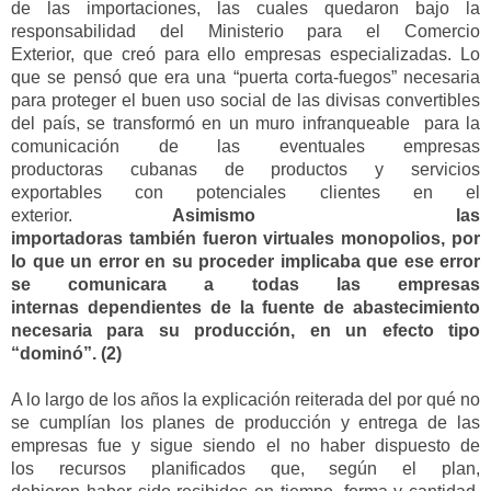
de las importaciones, las cuales quedaron bajo la
responsabilidad de
l Ministerio para el Comercio
Exterior,
que creó
para ello
empresas
especializadas
. Lo
que se pensó que era una
“
puerta corta-fuegos
”
necesaria
p
ara proteger el buen uso social de las di
visas convertibles
del
país, se transformó en un muro infranqueable para
la
comunicación de l
as
eventuales empresas
productoras
cubanas
de productos y servicios
exportables
con potenciales clientes en el
exterior.
Asimismo
las
importadoras
también fueron
v
irtuales monopolios
,
por
lo que
un error en su proceder implicaba que ese error
se comunicara a todas las empresas
internas
dependientes
de la fuente de abastecimiento
necesaria para su
producción,
en un efecto tipo
“dominó”
.
(2)
A lo largo de los años l
a explicación reiterada del por qué no
se cumplían los planes de producción y entrega
de las
empresas fue y sigue siendo
el no haber dispuesto de
los
recursos planificados que, según el plan,