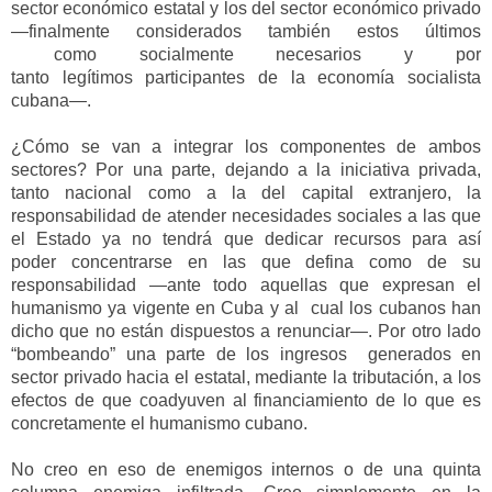
sector económico estatal y los del sector económico privado
—
finalmente considerados
también
estos últimos
como
socialmente necesarios y por
tanto
legítimos
participantes de la economía socialista
cubana
—
.
¿Cómo se van a integrar los componentes de ambos
sectores? Por una parte, dejando a la iniciativa privada,
tanto nacional como a la del capital extranjero, la
responsabilidad de atender necesid
ades sociales a las que
el E
stado ya no
tendrá que dedicar
recursos para
así
poder
concentrarse en las que defina como de su
responsabilidad
—
ante todo aquellas que expresan el
humanismo ya vigente en Cuba
y
a
l cual
los cubanos han
dicho que no están dispuestos a renunciar
—
.
Por otro lado
“bombeando” una parte de los ingresos
generados en
sector privado hacia el estatal, mediante la tributación, a los
efectos de
que
coadyuven al financiamiento de lo que es
concretamente el humanismo cubano.
No creo en eso de enemigos internos o de una quinta