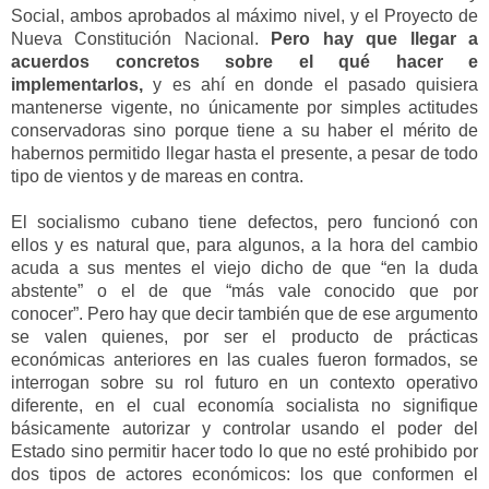
Social, ambos aprobados al máximo nivel, y el Proyecto de
Nueva Constitución Nacional.
P
ero hay que llegar a
acuerdos concretos
sobre el qué hacer
e
implementarlos,
y es ahí en do
nde el pasado quisiera
mantenerse
vigente
,
no
únicamente
por simple
s
actitudes
conservadoras sino porque tiene a su haber el
mérito
de
habernos permitido llegar hasta el presente, a pesar de
todo
tipo de
vientos y de mareas en contra.
El socialismo cubano tiene defectos, pero funcionó
con
ellos
y es natural que, para algunos,
a la hora del cambio
acuda a sus mentes el viejo dicho de que “en la duda
abstente” o el de que “más vale conocido que por
conocer”.
Pero
hay que decir también que de ese argumento
se valen quienes
,
por ser el producto de prácticas
económicas anteriores en las cuales fueron formados
,
se
interrogan sobre su rol futuro en un contexto operativo
diferente
,
en el cual economía socialista no signifique
básicamente
autorizar y controlar
usando el poder del
Estado
sino permiti
r
hacer
todo lo que no esté prohibido por
dos tipos de actores e
conómicos: los que conforme
n el