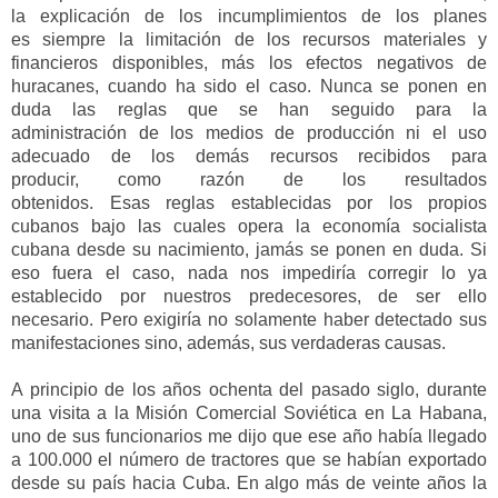
la explicación de los incumplimientos de los planes
es
siempre
la limitación de los recursos materiales y
financieros disponibles, más los efectos negativos de
huracanes, cuando ha sido el caso
. Nunca se ponen en
duda las reglas que se han seguido para la
administración
de los medios de producción
ni
el uso
adecuado de l
os
demás
recursos
recibidos
para
producir,
como razón de los resultados
obtenidos.
Es
a
s
reglas
establecidas por los propios
cubanos
bajo las cuales opera la economía socialista
cubana desde su nacimiento, jamás se ponen en duda
.
S
i
eso fuera el caso,
nada
nos impediría
corregir lo ya
establecido
por nuestros predecesores
, de ser ello
necesario
.
Pero exigiría no solamente haber detectado sus
manifestaciones sino, además, sus verdaderas causas.
A principio de los años ochenta del pasado siglo, durante
una visita a la Misión Comercial Soviética en La Habana,
uno de sus fun
cionarios me dijo que ese año
había llegado
a 100.000
el número de
tractores que se habían exportado
desde su país hacia Cuba. En algo más de veinte años la