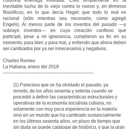
columna enemiga infiltrada. Creo simpleme
nte en la
inevitable lucha de lo
viejo contra lo nuevo y, en términos
filosóficos, en lo que decía Hegel:
que todo lo real es
racional (sólo
mientras sea necesario, como agregó
Engels)
. A
l menos parte de los inventos del pasado —y
subrayo inventos— en cuya creación confieso que
participé
,
pese a mi ignorancia, cumplieron su fin
en su
momento,
para bi
en y
para mal, y entiendo que ahora
deben
ser cambiados por ya ser innecesarios y negativos.
Charles Romeo
La Habana,
enero del 2019
---------------------------------------------------------------
(1) P
areciera que se ha olvidado el pasado
,
ya
remoto
,
de los años sesenta y setenta cuando se
procedió a definir las características estructurales y
operativas de la economía socialista cubana, no
solamente con muy poca experiencia en la materia
sino en un mundo que ha cambiado sustancialmente
en los últimos
sesenta años
, un plazo de tiempo que
sin duda se puede catalogar de histórico, y que la gran