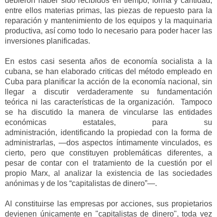
debieron
haber
sido
recibidos
en
tiempo,
forma
y cantidad,
entre ellos
materias primas,
las piezas de repuesto para la
reparación y mantenimiento de los equ
ipos y la maquinaria
productiva
,
así como
todo
lo necesario para
poder
hacer las
inversiones planificadas.
En
estos casi sesenta años de economía socialista a la
cubana, se han elaborado criticas del método empleado en
Cuba para planificar la acción de la economía nacional, sin
llegar a
discutir
verdaderamente
su fundamentación
teórica
ni
las características de la organización. Tampoco
se ha discutido
la manera de vincularse
las entidades
económicas estatales, para su
administración
,
identificando
la
propiedad con
la forma de
administrarlas,
—
dos aspectos íntimamente vinculados
, es
cierto,
pero que constituyen problemáticas diferentes,
a
pesar de contar con el trat
amiento de la cuestión por el
propio Marx, al analizar
la existencia de
las sociedades
anónimas y de los “
capitalistas de dinero
”—
.
Al constituirse las empresas por acciones, sus propietarios
devienen únicamente en "capitalistas de dinero", toda vez