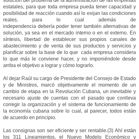
solución del problema de la administración de las empresas
estatales, para
que toda empresa pueda
tener c
apacidad y
posibilidad de reacción cuando
así
lo exijan las condiciones
reales
,
para lo cual además de
independencia
debería
poder tener
también
alternativas de
solución, ya sea en el mercado interno o en el externo.
En
síntesis, l
ibertad de establecer sus propios canales de
abastecimiento
y de ven
ta de sus productos y servicios y
p
lanificar sobre la base de lo que cada empresa considera
lo que más le conviene hacer, y no
imponiéndole
desde
arriba el objetivo a lograr y cómo lograrlo.
A
l dejar Raúl su cargo de Presidente del Consejo de Estado
y de Ministros, marcó objetivamente el
momento de un
cambio de etapa en
la Revolución Cubana, un
inevitable
y
necesario
ajuste de cuentas con el pasado
que
conlleva
corregir la organización y el sistema de funcionamiento de
la economía cubana sobre lo cual
,
al parecer
,
todos
están
de acuerdo en principio
.
Las consignas son
ser eficiente y ser rentable.(3
)
Ahí están
los 311 Lineamientos, el Nuevo Modelo Económico y