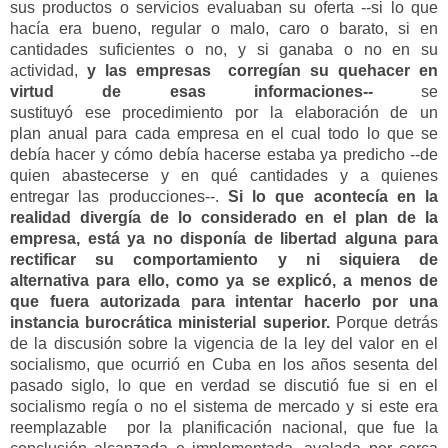
sus productos o servicios evaluaban su oferta --si lo que
hacía era bueno, regular o malo, caro o barato, si en
cantidades suficientes o no, y
si ganaba o no en su
actividad,
y las empresas
corregían su quehacer en
virt
ud de esas informaciones--
se
sustituyó
e
se
procedimiento
por la elaboración de un
plan
anual
para cada empresa en el cual todo lo que se
debía hacer y
cómo
debía hacerse
estaba ya predicho
--de
quien abastecerse y en qué
cantidades y a quienes
entregar
las producciones--.
Si lo que acontecía en la
realidad divergía de lo considerado en el plan de la
empresa,
está
ya
no disponía de libertad alguna para
rectificar su comportamiento
y ni siquiera de
alternativa
para ello,
como ya se explicó
,
a menos de
que fuera autorizada para
intentar hacerlo
por una
instancia burocrática ministerial
superior.
Porque detrás
de la discusión sobre la vigencia de la ley del valor en el
socialismo,
que ocurrió en Cuba en los años sesenta del
pasado siglo,
lo que en verdad se
discutió fue
s
i en el
socialismo re
gía o no el sistema de mercado y si este era
reemplazable
por la planificación nacional, que fue la