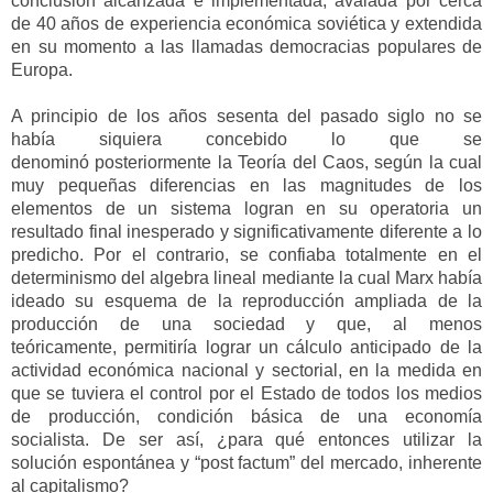
conclusión alcanzada e implementada
, avalada por cerca
de 40 años de experiencia económica soviética y extendida
en su momento a las llamadas democracias populares de
Europa.
A principio de los años sesenta del pasado siglo no se
había siquiera concebido lo que se
denominó
posteriormente
la Teoría del Caos, según la cual
muy pequeñas diferencias en las magnitudes de los
elementos de un sistema logran en su operatoria un
resultado final inesperado y
significativamente
diferente a lo
predicho. Por el contrario, se confiaba totalmente en el
determinismo del algebra lineal mediante la cual Marx había
ideado su esquema de la reproducción ampliada de la
producción de una
sociedad y que,
al menos
teóricamente,
permitiría lograr un cálculo anticipado de la
actividad económica nacional y sectorial, en la medida en
que se tuviera el control
por el Estado
de todos los medios
de producción, condición básica de una economía
socialista. De ser así,
¿
para qué
entonces
utilizar la
solución
espontánea
y “post
factum
” del m
ercado,
inherente
al capitalismo
?