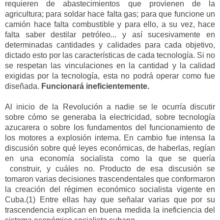
requieren de abastecimientos que provienen de la
agricultura;
para soldar hace falta gas; para que funcione un
camión hace falta combustible y para ello, a su vez, hace
falta saber destilar petróleo... y así sucesivamente en
determinadas cantidades
y calidades
para cada
objetivo,
dictado
esto por las características de cada tecnología.
Si
no
se respetan las vinculaciones en la ca
ntidad y la calidad
exigidas
por la tecnología
,
esta no podrá operar como fue
diseñada.
Funcionará ineficientemente
.
Al inicio de la Revolu
ción a nadie se le
ocurría
discutir
sobre
cómo se genera
ba
la
electricidad
, sobre tecnología
azucarera o sobre los fundamentos del funcionamiento de
los motores a explosión interna. En cambio fue intensa la
discusión sobre qué leyes económicas, de haberlas, regían
en una economía socialista
como la
que se quería
construir,
y
cuáles
no
.
Producto de esa discusión se
tomaron varias decisiones trascendentales que conformaron
la creación del régimen económico socialista
vigente
en
Cuba.
(1
)
Entre ellas hay que señalar
varias
que por su
trascendencia explican
en buena medida
la ineficiencia del