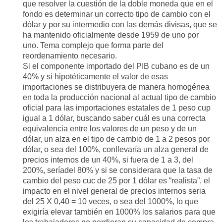
que resolver la cuestión de la doble moneda que en el
fondo es determinar un correcto tipo de cambio con el
dólar y por su intermedio con las demás divisas
, que se
ha mantenido oficialmente desde 1959 de uno por
uno
.
Tema complejo
que forma parte del
reordenamiento necesario.
Si el componente importado del PIB
cubano
es de un
40% y si
hipotéticamente el valor de
esa
s
importaciones se distribuyera
de manera homogénea
en toda la
producción nacional al actual tipo de cambio
oficial para las importaciones estatales de 1 peso cup
igual a 1 dólar,
buscando saber cuál es una correcta
equivalencia entre los valores de un peso y de un
dólar,
un alza en el tipo de cambio de 1 a 2 pesos por
dólar
, o sea del 100%,
conllevaría un alza
general
de
precios internos de un 40%, si fuera de 1 a 3,
del
200%,
sería
de
l 80% y si se considerara que la tasa
de
cambio del peso
cuc
de 25 por 1 dólar
es
“
realista
”
,
el
impacto en el nivel
general de
precios internos seria
del 25 X
0,40 = 10 veces
,
o sea
del
1000%
,
lo que
exigiría elevar también
en
1000% los salarios para que