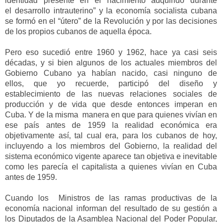
identidad presente en el
nacimiento
adquirido durante
el
desarrollo intrauterino
” y la economía socialista cubana
se formó
en el “útero”
de la Revolución
y por la
s
decisiones
de los
propios cubanos de aquella época.
Pero eso sucedió entre 1960 y 1962, hace ya casi seis
décadas, y si bien algunos de los actuales
miembros del
Gobierno Cubano ya
habían
nacido, casi
ninguno de
ellos
,
que yo recuerde
,
participó de
l
diseño y
establecimiento d
e
las nuevas relaciones sociales de
producción y de vida que desde entonces imperan en
Cuba.
Y de la misma manera en que para quienes vivían en
ese país antes de 1959 la realidad económica era
objetivamente así, tal cual era, para los cubanos de hoy,
incluyendo a los miembros del Gobierno, la realidad del
sistema económico vigente aparece tan objetiva e inevitable
como les parecía el capitalista a quienes vivían en Cuba
antes de 1959.
Cuando los Ministros de las ramas productivas de la
economía nacional informan del resultado de su gestión a
los Diputados de la Asamblea Nacional del Poder Popular,