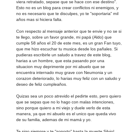
viera retratado, sepase que se hace con ese destino".
Esto no es un blog para crear conflictos ni enemigos, y
no es necesario que te disculpes, yo te "soportaria" mil
años mas si hiciera falta.
Con respecto al mensaje anterior que te envie y no se si
te llego, sobre un favor grande, mi papá (Aldo) que
cumple 58 años el 20 de este mes, es un gran Fan tuyo,
que me hizo escuchar tu musica desde los pañales. Si
pudieras escribirle un saludo a travez de este blog,
harias a un hombre, que esta pasando por una
situacion muy deprimente por mi abuelo que se
encuentra internado muy grave con Neumonia y un
corazon deteriorado, lo harias muy feliz con un saludo y
deseo de feliz cumpleaños.
Quizas sea un poco atrevido el pedirte esto, pero quiero
que se sepas que no lo hago con malas intenciones,
sino porque quiero a mi viejo y duele verlo de esta
manera, ya que mi abuelo es el unico que queda vivo
de su familia, ademas de mi mamá y yo.
Te sigo siempre y te "soporto" hasta la muerte Silvio!