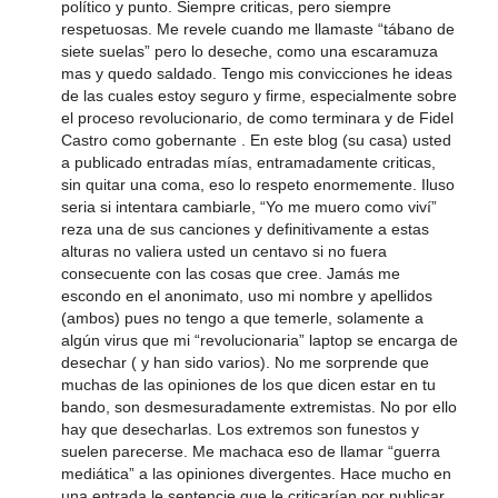
político y punto. Siempre criticas, pero siempre
respetuosas. Me revele cuando me llamaste “tábano de
siete suelas” pero lo deseche, como una escaramuza
mas y quedo saldado. Tengo mis convicciones he ideas
de las cuales estoy seguro y firme, especialmente sobre
el proceso revolucionario, de como terminara y de Fidel
Castro como gobernante . En este blog (su casa) usted
a publicado entradas mías, entramadamente criticas,
sin quitar una coma, eso lo respeto enormemente. Iluso
seria si intentara cambiarle, “Yo me muero como viví”
reza una de sus canciones y definitivamente a estas
alturas no valiera usted un centavo si no fuera
consecuente con las cosas que cree. Jamás me
escondo en el anonimato, uso mi nombre y apellidos
(ambos) pues no tengo a que temerle, solamente a
algún virus que mi “revolucionaria” laptop se encarga de
desechar ( y han sido varios). No me sorprende que
muchas de las opiniones de los que dicen estar en tu
bando, son desmesuradamente extremistas. No por ello
hay que desecharlas. Los extremos son funestos y
suelen parecerse. Me machaca eso de llamar “guerra
mediática” a las opiniones divergentes. Hace mucho en
una entrada le sentencie que le criticarían por publicar