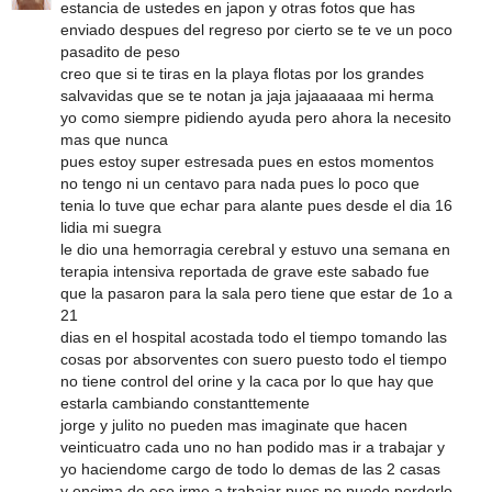
estancia de ustedes en japon y otras fotos que has
enviado despues del regreso por cierto se te ve un poco
pasadito de peso
creo que si te tiras en la playa flotas por los grandes
salvavidas que se te notan ja jaja jajaaaaaa mi herma
yo como siempre pidiendo ayuda pero ahora la necesito
mas que nunca
pues estoy super estresada pues en estos momentos
no tengo ni un centavo para nada pues lo poco que
tenia lo tuve que echar para alante pues desde el dia 16
lidia mi suegra
le dio una hemorragia cerebral y estuvo una semana en
terapia intensiva reportada de grave este sabado fue
que la pasaron para la sala pero tiene que estar de 1o a
21
dias en el hospital acostada todo el tiempo tomando las
cosas por absorventes con suero puesto todo el tiempo
no tiene control del orine y la caca por lo que hay que
estarla cambiando constanttemente
jorge y julito no pueden mas imaginate que hacen
veinticuatro cada uno no han podido mas ir a trabajar y
yo haciendome cargo de todo lo demas de las 2 casas
y encima de eso irme a trabajar pues no puedo perderlo