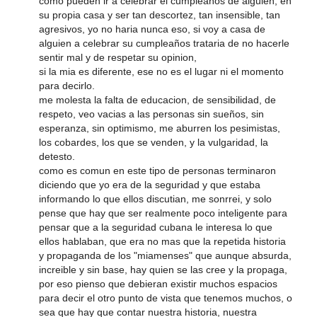
como pueden ir a celebrar el cumpleaños de alguien, en
su propia casa y ser tan descortez, tan insensible, tan
agresivos, yo no haria nunca eso, si voy a casa de
alguien a celebrar su cumpleaños trataria de no hacerle
sentir mal y de respetar su opinion,
si la mia es diferente, ese no es el lugar ni el momento
para decirlo.
me molesta la falta de educacion, de sensibilidad, de
respeto, veo vacias a las personas sin sueños, sin
esperanza, sin optimismo, me aburren los pesimistas,
los cobardes, los que se venden, y la vulgaridad, la
detesto.
como es comun en este tipo de personas terminaron
diciendo que yo era de la seguridad y que estaba
informando lo que ellos discutian, me sonrrei, y solo
pense que hay que ser realmente poco inteligente para
pensar que a la seguridad cubana le interesa lo que
ellos hablaban, que era no mas que la repetida historia
y propaganda de los "miamenses" que aunque absurda,
increible y sin base, hay quien se las cree y la propaga,
por eso pienso que debieran existir muchos espacios
para decir el otro punto de vista que tenemos muchos, o
sea que hay que contar nuestra historia, nuestra