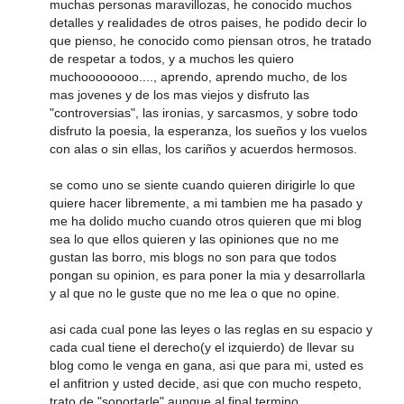
muchas personas maravillozas, he conocido muchos
detalles y realidades de otros paises, he podido decir lo
que pienso, he conocido como piensan otros, he tratado
de respetar a todos, y a muchos les quiero
muchoooooooo...., aprendo, aprendo mucho, de los
mas jovenes y de los mas viejos y disfruto las
"controversias", las ironias, y sarcasmos, y sobre todo
disfruto la poesia, la esperanza, los sueños y los vuelos
con alas o sin ellas, los cariños y acuerdos hermosos.
se como uno se siente cuando quieren dirigirle lo que
quiere hacer libremente, a mi tambien me ha pasado y
me ha dolido mucho cuando otros quieren que mi blog
sea lo que ellos quieren y las opiniones que no me
gustan las borro, mis blogs no son para que todos
pongan su opinion, es para poner la mia y desarrollarla
y al que no le guste que no me lea o que no opine.
asi cada cual pone las leyes o las reglas en su espacio y
cada cual tiene el derecho(y el izquierdo) de llevar su
blog como le venga en gana, asi que para mi, usted es
el anfitrion y usted decide, asi que con mucho respeto,
trato de "soportarle" aunque al final termino