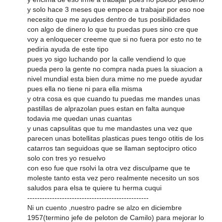
y solo hace 3 meses que empece a trabajar por eso noe
necesito que me ayudes dentro de tus posibilidades
con algo de dinero lo que tu puedas pues sino cre que
voy a enloquecer creeme que si no fuera por esto no te
pediria ayuda de este tipo
pues yo sigo luchando por la calle vendiend lo que
pueda pero la gente no compra nada pues la siuacion a
nivel mundial esta bien dura mime no me puede ayudar
pues ella no tiene ni para ella misma
y otra cosa es que cuando tu puedas me mandes unas
pastillas de alprazolan pues estan en falta aunque
todavia me quedan unas cuantas
y unas capsulitas que tu me mandastes una vez que
parecen unas botellitas plasticas pues tengo otitis de los
catarros tan seguidoas que se llaman septocipro otico
solo con tres yo resuelvo
con eso fue que rsolvi la otra vez disculpame que te
moleste tanto esta vez pero realmente necesito un sos
saludos para elsa te quiere tu herma cuqui
-------------------------------------------------
Ni un cuento ,nuestro padre se alzo en diciembre
1957(termino jefe de peloton de Camilo) para mejorar lo