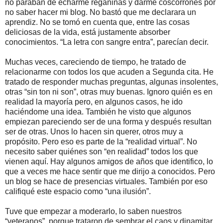
no paraban de echarme regañinas y darme coscorrones por
no saber hacer mi blog. No bastó que me declarara un
aprendiz. No se tomó en cuenta que, entre las cosas
deliciosas de la vida, está justamente absorber
conocimientos. “La letra con sangre entra”, parecían decir.
Muchas veces, careciendo de tiempo, he tratado de
relacionarme con todos los que acuden a Segunda cita. He
tratado de responder muchas preguntas, algunas insolentes,
otras “sin ton ni son”, otras muy buenas. Ignoro quién es en
realidad la mayoría pero, en algunos casos, he ido
haciéndome una idea. También he visto que algunos
empiezan pareciendo ser de una forma y después resultan
ser de otras. Unos lo hacen sin querer, otros muy a
propósito. Pero eso es parte de la “realidad virtual”. No
necesito saber quiénes son “en realidad” todos los que
vienen aquí. Hay algunos amigos de años que identifico, lo
que a veces me hace sentir que me dirijo a conocidos. Pero
un blog se hace de presencias virtuales. También por eso
califiqué este espacio como “una ilusión”.
Tuve que empezar a moderarlo, lo saben nuestros
“veteranos”, porque trataron de sembrar el caos y dinamitar