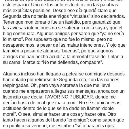
este espacio. Uno de los autores lo dijo con las palabras
más explícitas posibles. Desde ese día quedó claro que
Segunda cita no tenía enemigos “virtuales” sino declarados.
Tener que monitorearlo fue un fastidio, pero garantizó que
las aviesas intenciones no se salieran con la suya y que el
blog continuara. Algunos amigos pensaron que “ya no sería
lo mismo”. Por supuesto que no fue lo mismo, pero no
desaparecimos, a pesar de las malas intenciones. Y ojo que
también a pesar de algunas “buenas”, porque algunos
amigos me han hecho acudir a la inmortal frase de Tintan a
su carnal Marcelo: “No me defiendas, compadre”.
Algunos incluso han llegado a pelearse conmigo y después
han optado por retirarse de Segunda cita, con las narices
respingadas. Oh, pero vaya sorpresa la que me llevé
cuando me empezaron a llegar sus mensajes, ahora con un
listoncito que decía: FAVOR NO PUBLICAR, donde me
decían hasta del mal que iba a morir. No sé si ubicar esas
actitudes dentro de lo que se ha dado en llamar “doble
moral”. O sea, simular hacer una cosa y hacer otra. Otro
tanto hacen algunos del bando “enemigo”: como saben que
no publico su veneno, me escriben “sólo para mis ojos”.