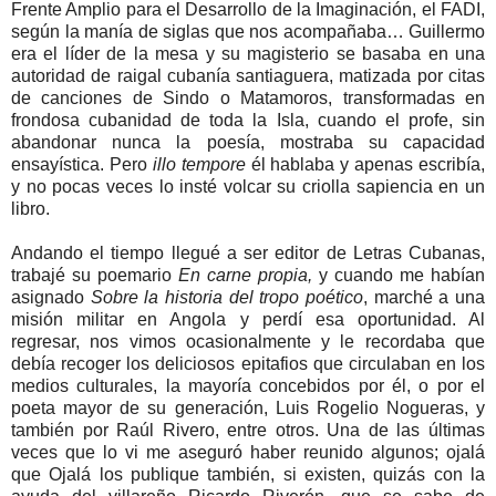
Frente Amplio para el Desarrollo de la Imaginación, el FADI,
según la manía de siglas que nos acompañaba… Guillermo
era el líder de la mesa y su magisterio se basaba en una
autoridad de raigal cubanía santiaguera, matizada por citas
de canciones de Sindo o Matamoros, transformadas en
frondosa cubanidad de toda la Isla, cuando el profe, sin
abandonar nunca la poesía, mostraba su capacidad
ensayística. Pero
illo tempore
él hablaba y apenas escribía,
y no pocas veces lo insté volcar su criolla sapiencia en un
libro.
Andando el tiempo llegué a ser editor de Letras Cubanas,
trabajé su poemario
En carne propia,
y cuando me habían
asignado
Sobre la historia del tropo poético
, marché a una
misión militar en Angola y perdí esa oportunidad. Al
regresar, nos vimos ocasionalmente y le recordaba que
debía recoger los deliciosos epitafios que circulaban en los
medios culturales, la mayoría concebidos por él, o por el
poeta mayor de su generación, Luis Rogelio Nogueras, y
también por Raúl Rivero, entre otros. Una de las últimas
veces que lo vi me aseguró haber reunido algunos; ojalá
que Ojalá los publique también, si existen, quizás con la