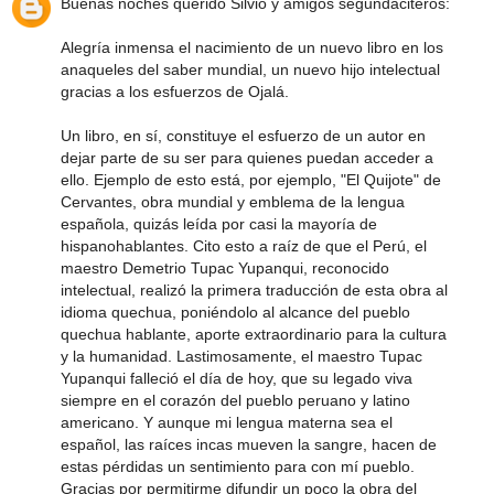
Buenas noches querido Silvio y amigos segundaciteros:
Alegría inmensa el nacimiento de un nuevo libro en los
anaqueles del saber mundial, un nuevo hijo intelectual
gracias a los esfuerzos de Ojalá.
Un libro, en sí, constituye el esfuerzo de un autor en
dejar parte de su ser para quienes puedan acceder a
ello. Ejemplo de esto está, por ejemplo, "El Quijote" de
Cervantes, obra mundial y emblema de la lengua
española, quizás leída por casi la mayoría de
hispanohablantes. Cito esto a raíz de que el Perú, el
maestro Demetrio Tupac Yupanqui, reconocido
intelectual, realizó la primera traducción de esta obra al
idioma quechua, poniéndolo al alcance del pueblo
quechua hablante, aporte extraordinario para la cultura
y la humanidad. Lastimosamente, el maestro Tupac
Yupanqui falleció el día de hoy, que su legado viva
siempre en el corazón del pueblo peruano y latino
americano. Y aunque mi lengua materna sea el
español, las raíces incas mueven la sangre, hacen de
estas pérdidas un sentimiento para con mí pueblo.
Gracias por permitirme difundir un poco la obra del