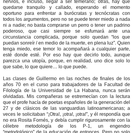
nervios, e incluso, llegar a ser temerario; otras, hay que
quedarse tranquilo y callado, esperando el momento
oportuno para enfrentar a burócratas y tecnócratas con
todos los argumentos, pero no se puede tener miedo a nada
ni a nadie; no basta comprarse un perro o tener un padrino
poderoso, que casi siempre se esfumará ante una
circunstancia complicada, porque solo quedan “los que
puedan sonreír / en medio de la muerte, en plena luz”. Quien
tenga miedo, ese temor lo acompañará a cualquier parte,
esté donde esté. Por eso hay que decirlo todo, aunque
parezca una utopía, porque, en realidad, uno dice solo lo
que sabe, lo que quiere… lo que puede.
Las clases de Guillermo en las noches de finales de los
años 70 en el curso para trabajadores de la Facultad de
Filología de la Universidad de La Habana, nunca serán
olvidadas. Mis compañeras se estremecían con la lectura
que el profe hacía de poetas españoles de la generación del
27 y de clásicos de las vanguardias latinoamericanas; a
veces le solicitaban “¡Otra!, ¡otra!, ¡otra!”, y él respondía que
no era Rosita Fornés, y debía cumplir rigurosamente con la
célebre metodología de los P-1, un engendro
“metodológico” de la educación de entonces. Pero no solo