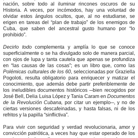
nación, sobre todo al iluminar rincones oscuros de su
Historia. A veces, por incómodos, hay una voluntad de
olvidar estos ángulos ocultos, que, al no estudiarse, se
erigen en tareas del “plan de trabajo” de los enemigos de
Cuba, que saben del ancestral gusto humano por “lo
prohibido”.
Decirlo todo
complementa y amplía lo que se conoce
superficialmente o se ha divulgado solo de manera parcial,
con ojos de lupa y tanta cautela que apenas se profundiza
en “las causas de las cosas”; es un libro que, como las
Polémicas culturales de los 60
, seleccionadas por Graziella
Pogoloti, resulta obligatorio para enriquecer y matizar el
conocimiento, que además debe partir preferiblemente de
los ineludibles documentos históricos ─bien recogidos por
José Bell, Delia Luisa López y Tania Caram en
Documentos
de la Revolución Cubana,
por citar un ejemplo─, y no de
ciertas versiones descafeinadas, y hasta falsas, ni de los
refritos y la papilla “sinflictiva”.
Para vivir con seguridad y verdad revolucionaria, amor y
convicción patriótica, a veces hay que estar operado de los