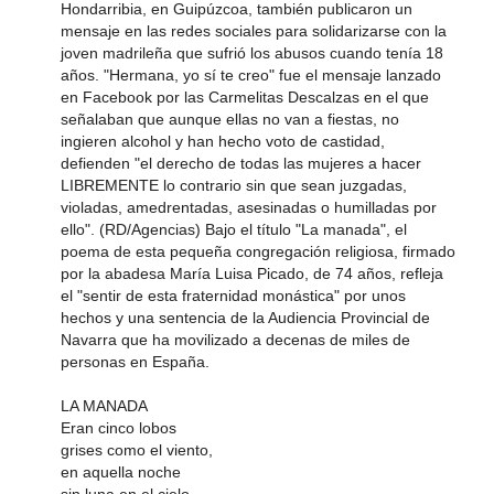
Hondarribia, en Guipúzcoa, también publicaron un
mensaje en las redes sociales para solidarizarse con la
joven madrileña que sufrió los abusos cuando tenía 18
años. "Hermana, yo sí te creo" fue el mensaje lanzado
en Facebook por las Carmelitas Descalzas en el que
señalaban que aunque ellas no van a fiestas, no
ingieren alcohol y han hecho voto de castidad,
defienden "el derecho de todas las mujeres a hacer
LIBREMENTE lo contrario sin que sean juzgadas,
violadas, amedrentadas, asesinadas o humilladas por
ello". (RD/Agencias) Bajo el título "La manada", el
poema de esta pequeña congregación religiosa, firmado
por la abadesa María Luisa Picado, de 74 años, refleja
el "sentir de esta fraternidad monástica" por unos
hechos y una sentencia de la Audiencia Provincial de
Navarra que ha movilizado a decenas de miles de
personas en España.
LA MANADA
Eran cinco lobos
grises como el viento,
en aquella noche
sin luna en el cielo.