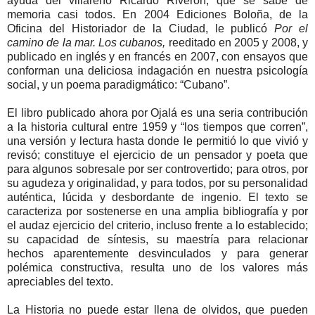
ayuda del villareño Ricardo Riverón, que se sabe de
memoria casi todos. En 2004 Ediciones Boloña, de la
Oficina del Historiador de la Ciudad, le publicó
Por el
camino de la mar. Los cubanos,
reeditado en 2005 y 2008, y
publicado en inglés y en francés en 2007, con ensayos que
conforman una deliciosa indagación en nuestra psicología
social, y un poema paradigmático: “Cubano”.
El libro publicado ahora por Ojalá es una seria contribución
a la historia cultural entre 1959 y “los tiempos que corren”,
una versión y lectura hasta donde le permitió lo que vivió y
revisó; constituye el ejercicio de un pensador y poeta que
para algunos sobresale por ser controvertido; para otros, por
su agudeza y originalidad, y para todos, por su personalidad
auténtica, lúcida y desbordante de ingenio. El texto se
caracteriza por sostenerse en una amplia bibliografía y por
el audaz ejercicio del criterio, incluso frente a lo establecido;
su capacidad de síntesis, su maestría para relacionar
hechos aparentemente desvinculados y para generar
polémica constructiva, resulta uno de los valores más
apreciables del texto.
La Historia no puede estar llena de olvidos, que pueden