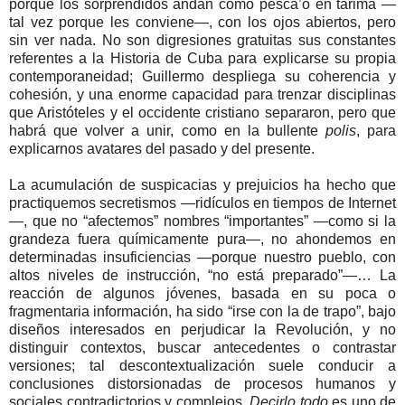
porque los sorprendidos andan como pesca’o en tarima —
tal vez porque les conviene—, con los ojos abiertos, pero
sin ver nada. No son digresiones gratuitas sus constantes
referentes a la Historia de Cuba para explicarse su propia
contemporaneidad; Guillermo despliega su coherencia y
cohesión, y una enorme capacidad para trenzar disciplinas
que Aristóteles y el occidente cristiano separaron, pero que
habrá que volver a unir, como en la bullente
polis
, para
explicarnos avatares del pasado y del presente.
La acumulación de suspicacias y prejuicios ha hecho que
practiquemos secretismos —ridículos en tiempos de Internet
—, que no “afectemos” nombres “importantes” —como si la
grandeza fuera químicamente pura—, no ahondemos en
determinadas insuficiencias —porque nuestro pueblo, con
altos niveles de instrucción, “no está preparado”—… La
reacción de algunos jóvenes, basada en su poca o
fragmentaria información, ha sido “irse con la de trapo”, bajo
diseños interesados en perjudicar la Revolución, y no
distinguir contextos, buscar antecedentes o contrastar
versiones; tal descontextualización suele conducir a
conclusiones distorsionadas de procesos humanos y
sociales contradictorios y complejos.
Decirlo todo
es uno de