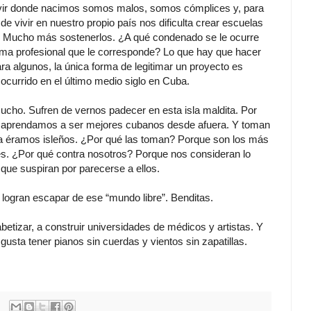
vir donde nacimos somos malos, somos cómplices y, para
 vivir en nuestro propio país nos dificulta crear escuelas
. Mucho más sostenerlos. ¿A qué condenado se le ocurre
rama profesional que le corresponde? Lo que hay que hacer
ara algunos, la única forma de legitimar un proyecto es
ocurrido en el último medio siglo en Cuba.
cho. Sufren de vernos padecer en esta isla maldita. Por
e aprendamos a ser mejores cubanos desde afuera. Y toman
ya éramos isleños. ¿Por qué las toman? Porque son los más
ces. ¿Por qué contra nosotros? Porque nos consideran lo
que suspiran por parecerse a ellos.
logran escapar de ese “mundo libre”. Benditas.
etizar, a construir universidades de médicos y artistas. Y
usta tener pianos sin cuerdas y vientos sin zapatillas.