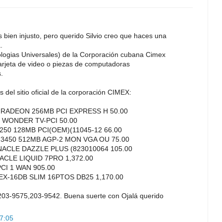
 bien injusto, pero querido Silvio creo que haces una
.
logias Universales) de la Corporación cubana Cimex
arjeta de video o piezas de computadoras
.
os del sitio oficial de la corporación CIMEX:
I RADEON 256MB PCI EXPRESS H 50.00
 WONDER TV-PCI 50.00
250 128MB PCI(OEM)(11045-12 66.00
 3450 512MB AGP-2 MON VGA OU 75.00
NACLE DAZZLE PLUS (823010064 105.00
ACLE LIQUID 7PRO 1,372.00
CI 1 WAN 905.00
-16DB SLIM 16PTOS DB25 1,170.00
203-9575,203-9542. Buena suerte con Ojalá querido
17:05