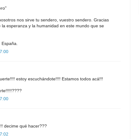
ero"
nosotros nos sirve tu sendero, vuestro sendero. Gracias
de la esperanza y la humanidad en este mundo que se
n España.
17:00
erte!!!! estoy escuchándote!!!! Estamos todos acá!!!
te!!!!!????
17:00
il!!! decime qué hacer???
17:02