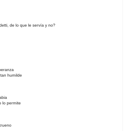
tti, de lo que le servía y no?
peranza
 tan humilde
abia
o lo permite
trueno