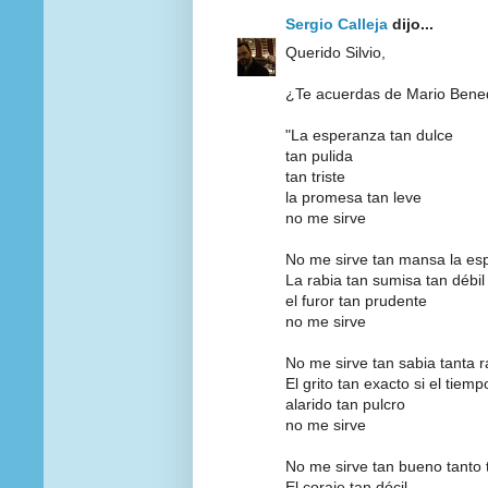
Sergio Calleja
dijo...
Querido Silvio,
¿Te acuerdas de Mario Benede
"La esperanza tan dulce
tan pulida
tan triste
la promesa tan leve
no me sirve
No me sirve tan mansa la es
La rabia tan sumisa tan débil
el furor tan prudente
no me sirve
No me sirve tan sabia tanta r
El grito tan exacto si el tiemp
alarido tan pulcro
no me sirve
No me sirve tan bueno tanto 
El coraje tan dócil