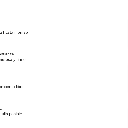
a
da hasta morirse
onfianza
nerosa y firme
presente libre
a
gullo posible