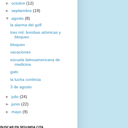
►
octubre
(12)
►
septiembre
(19)
▼
agosto
(8)
la alarma del golf
tres mil, bombas atómicas y
bloqueo
bloqueo
vacaciones
escuela latinoamericana de
medicina
gato
la lucha continúa
3 de agosto
►
julio
(24)
►
junio
(22)
►
mayo
(9)
BUSCAR EN SEGUNDA CITA